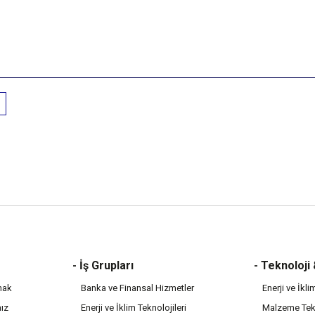
- İş Grupları
- Teknoloji
mak
Banka ve Finansal Hizmetler
Enerji ve İkli
mız
Enerji ve İklim Teknolojileri
Malzeme Tekn