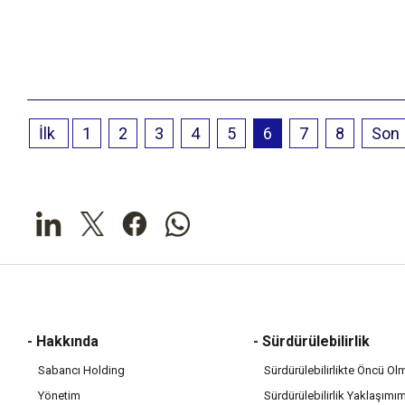
İlk
1
2
3
4
5
6
7
8
Son
- Hakkında
- Sürdürülebilirlik
Sabancı Holding
Sürdürülebilirlikte Öncü Ol
Yönetim
Sürdürülebilirlik Yaklaşımı