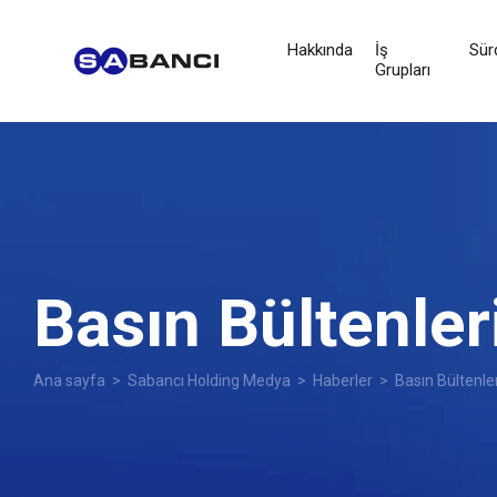
Hakkında
İş
Sürd
Grupları
Basın Bültenler
Ana sayfa
>
Sabancı Holding Medya
>
Haberler
> Basın Bültenler