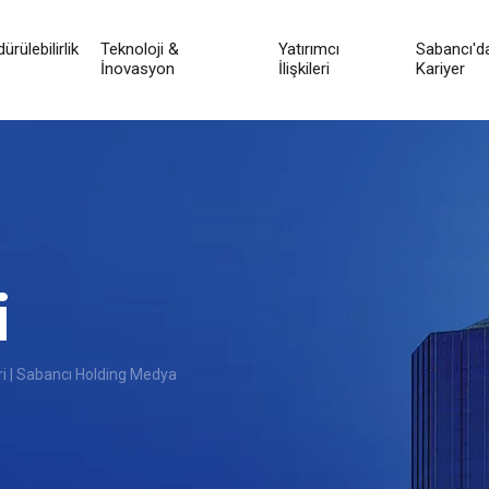
ürülebilirlik
Teknoloji &
Yatırımcı
Sabancı'd
İnovasyon
İlişkileri
Kariyer
i
i | Sabancı Holding Medya