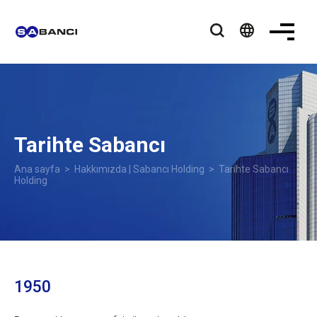
language
Tarihte Sabancı
Ana sayfa
>
Hakkımızda | Sabancı Holding
> Tarihte Sabancı
Holding
1950