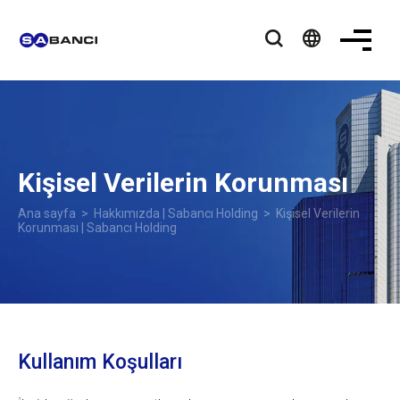
language
Kişisel Verilerin Korunması
Ana sayfa
>
Hakkımızda | Sabancı Holding
>
Kişisel Verilerin
Korunması | Sabancı Holding
Kullanım Koşulları