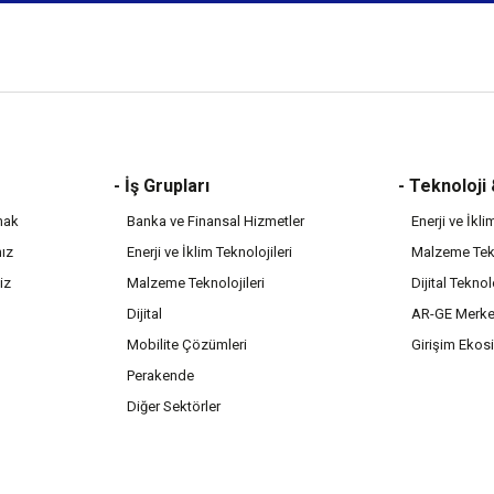
- İş Grupları
- Teknoloji
mak
Banka ve Finansal Hizmetler
Enerji ve İkli
mız
Enerji ve İklim Teknolojileri
Malzeme Tekn
iz
Malzeme Teknolojileri
Dijital Teknol
Dijital
AR-GE Merke
Mobilite Çözümleri
Girişim Ekos
Perakende
Diğer Sektörler