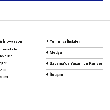
 & İnovasyon
+ Yatırımcı İlişkileri
m Teknolojileri
+ Medya
olojileri
ojiler
+ Sabancı'da Yaşam ve Kariyer
zleri
+ İletişim
istemi