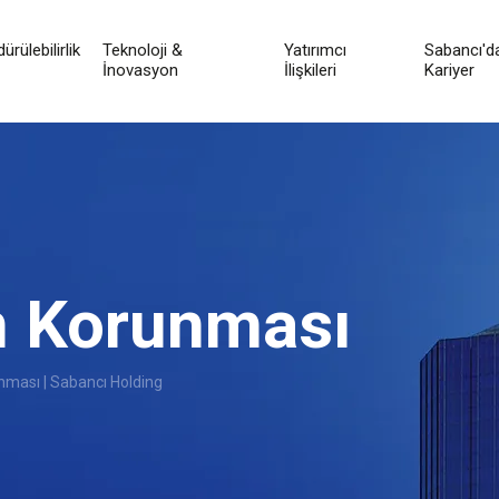
ürülebilirlik
Teknoloji &
Yatırımcı
Sabancı'd
İnovasyon
İlişkileri
Kariyer
in Korunması
unması | Sabancı Holding