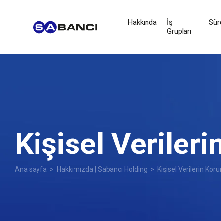
Hakkında
İş
Sürd
Grupları
Kişisel Veriler
Ana sayfa
>
Hakkımızda | Sabancı Holding
>
Kişisel Verilerin Kor