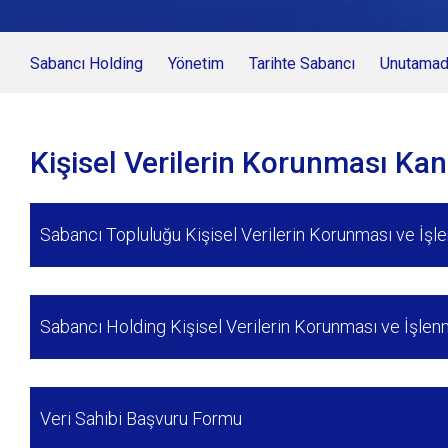
Sabancı Holding
Yönetim
Tarihte Sabancı
Unutamadı
Kişisel Verilerin Korunması Ka
Sabancı Topluluğu Kişisel Verilerin Korunması ve İşle
Sabancı Holding Kişisel Verilerin Korunması ve İşlenm
Veri Sahibi Başvuru Formu