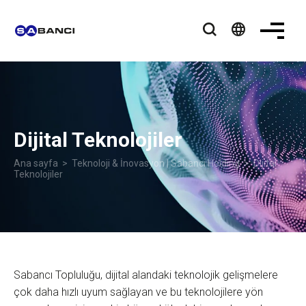
language
Dijital Teknolojiler
Ana sayfa
>
Teknoloji & İnovasyon | Sabancı Holding
> Dijital
Teknolojiler
Sabancı Topluluğu, dijital alandaki teknolojik gelişmelere
çok daha hızlı uyum sağlayan ve bu teknolojilere yön