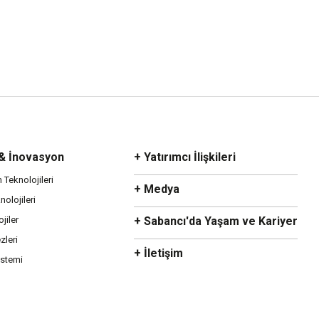
 & İnovasyon
+ Yatırımcı İlişkileri
m Teknolojileri
+ Medya
olojileri
ojiler
+ Sabancı'da Yaşam ve Kariyer
zleri
+ İletişim
istemi