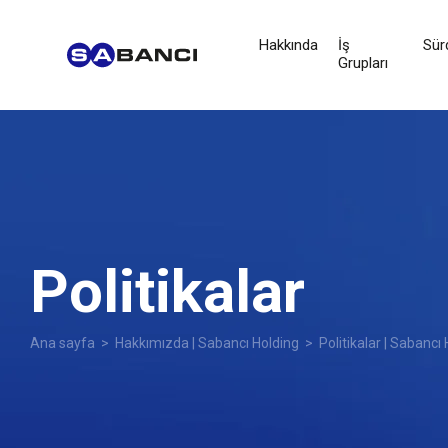
Hakkında
İş
Sürd
Grupları
Politikalar
Ana sayfa
>
Hakkımızda | Sabancı Holding
> Politikalar | Sabancı 