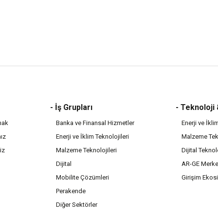
- İş Grupları
- Teknoloji
mak
Banka ve Finansal Hizmetler
Enerji ve İkli
mız
Enerji ve İklim Teknolojileri
Malzeme Tekn
iz
Malzeme Teknolojileri
Dijital Teknol
Dijital
AR-GE Merke
Mobilite Çözümleri
Girişim Ekos
Perakende
Diğer Sektörler