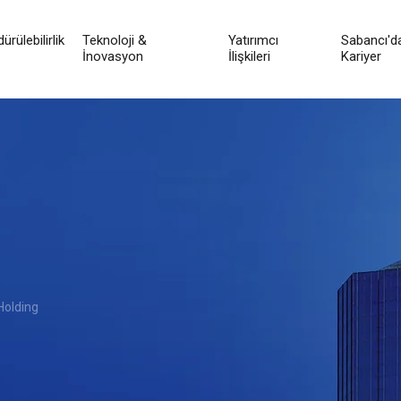
ürülebilirlik
Teknoloji &
Yatırımcı
Sabancı'd
İnovasyon
İlişkileri
Kariyer
Holding