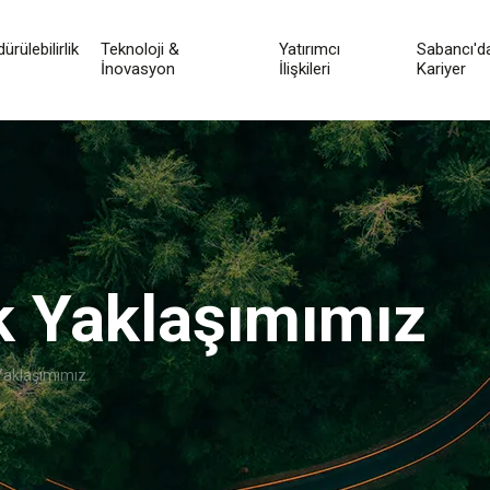
ürülebilirlik
Teknoloji &
Yatırımcı
Sabancı'd
İnovasyon
İlişkileri
Kariyer
ik Yaklaşımımız
 Yaklaşımımız