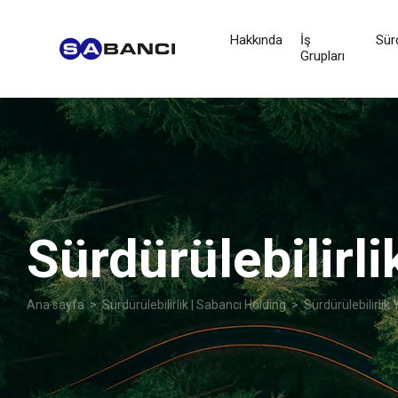
Hakkında
İş
Sürd
Grupları
Sürdürülebilirl
Ana sayfa
>
Sürdürülebilirlik | Sabancı Holding
> Sürdürülebilirlik