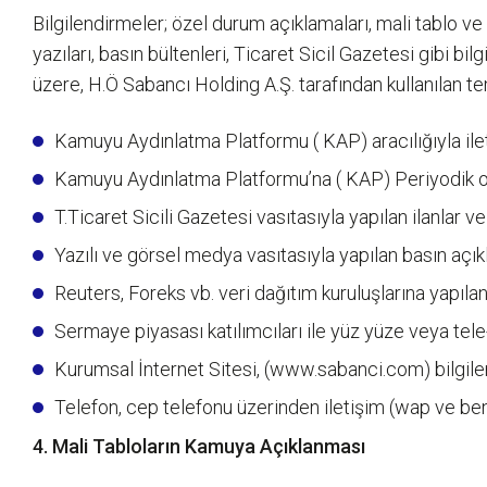
Bilgilendirmeler; özel durum açıklamaları, mali tablo ve ra
yazıları, basın bültenleri, Ticaret Sicil Gazetesi gibi 
üzere, H.Ö Sabancı Holding A.Ş. tarafından kullanılan t
Kamuyu Aydınlatma Platformu ( KAP) aracılığıyla ilet
Kamuyu Aydınlatma Platformu’na ( KAP) Periyodik olar
T.Ticaret Sicili Gazetesi vasıtasıyla yapılan ilanlar ve 
Yazılı ve görsel medya vasıtasıyla yapılan basın açık
Reuters, Foreks vb. veri dağıtım kuruluşlarına yapılan
Sermaye piyasası katılımcıları ile yüz yüze veya tele
Kurumsal İnternet Sitesi, (
www.sabanci.com
) bilgil
Telefon, cep telefonu üzerinden iletişim (wap ve benz
4. Mali Tabloların Kamuya Açıklanması