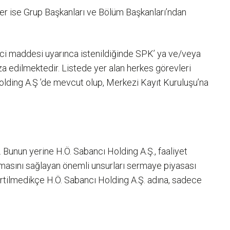
iler ise Grup Başkanları ve Bölüm Başkanları’ndan
 7’nci maddesi uyarınca istenildiğinde SPK’ ya ve/veya
za edilmektedir. Listede yer alan herkes görevleri
cı Holding A.Ş ’de mevcut olup, Merkezi Kayıt Kuruluşu’na
. Bunun yerine H.Ö. Sabancı Holding A.Ş., faaliyet
aşılmasını sağlayan önemli unsurları sermaye piyasası
belirtilmedikçe H.Ö. Sabancı Holding A.Ş. adına, sadece