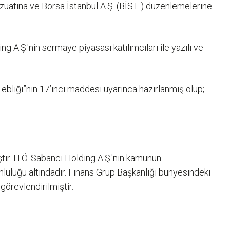
atına ve Borsa İstanbul A.Ş. (BİST ) düzenlemelerine
g A.Ş.'nin sermaye piyasası katılımcıları ile yazılı ve
Tebliği”nin 17’inci maddesi uyarınca hazırlanmış olup;
ır. H.Ö. Sabancı Holding A.Ş.'nin kamunun
mluluğu altındadır. Finans Grup Başkanlığı bünyesindeki
örevlendirilmiştir.