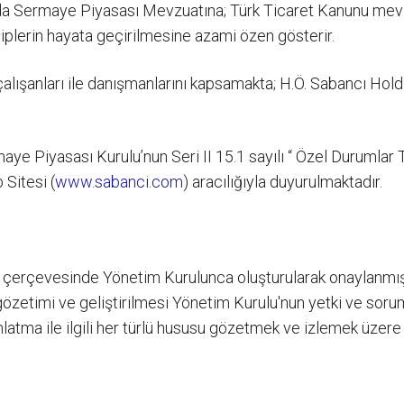
a Sermaye Piyasası Mevzuatına; Türk Ticaret Kanunu mevzu
iplerin hayata geçirilmesine azami özen gösterir.
alışanları ile danışmanlarını kapsamakta; H.Ö. Sabancı Holdin
maye Piyasası Kurulu’nun Seri II 15.1 sayılı “ Özel Durumlar 
Sitesi (
www.sabanci.com
) aracılığıyla duyurulmaktadır.
i çerçevesinde Yönetim Kurulunca oluşturularak onaylanmışt
 gözetimi ve geliştirilmesi Yönetim Kurulu'nun yetki ve soru
tma ile ilgili her türlü hususu gözetmek ve izlemek üzere g