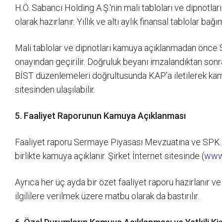
H.Ö. Sabancı Holding A.Ş.'nin mali tabloları ve dipnot
olarak hazırlanır. Yıllık ve altı aylık finansal tablolar 
Mali tablolar ve dipnotları kamuya açıklanmadan önc
onayından geçirilir. Doğruluk beyanı imzalandıktan son
BİST düzenlemeleri doğrultusunda KAP’a iletilerek kamuy
sitesinden ulaşılabilir.
5. Faaliyet Raporunun Kamuya Açıklanması
Faaliyet raporu Sermaye Piyasası Mevzuatına ve SPK Kur
birlikte kamuya açıklanır. Şirket İnternet sitesinde (
www
Ayrıca her üç ayda bir özet faaliyet raporu hazırlanır ve 
ilgililere verilmek üzere matbu olarak da bastırılır.