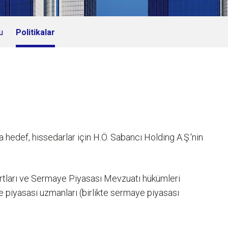
u
Politikalar
a hedef, hissedarlar için H.Ö. Sabancı Holding A.Ş.'nin
ndartları ve Sermaye Piyasası Mevzuatı hükümleri
ye piyasası uzmanları (birlikte sermaye piyasası