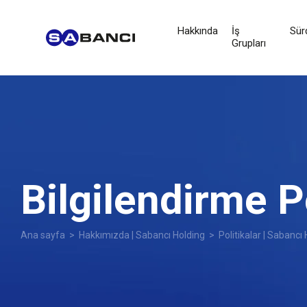
Hakkında
İş
Sürd
Grupları
Bilgilendirme Po
Ana sayfa
>
Hakkımızda | Sabancı Holding
>
Politikalar | Sabancı