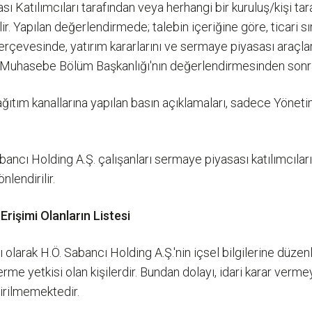
ı Katılımcıları tarafından veya herhangi bir kuruluş/kişi tarafı
. Yapılan değerlendirmede; talebin içeriğine göre, ticari s
çerçevesinde, yatırım kararlarını ve sermaye piyasası araçla
er ve Muhasebe Bölüm Başkanlığı'nın değerlendirmesinden sonra 
ağıtım kanallarına yapılan basın açıklamaları, sadece Yöne
bancı Holding A.Ş. çalışanları sermaye piyasası katılımcılar
lendirilir.
 Erişimi Olanların Listesi
 olarak H.Ö. Sabancı Holding A.Ş.'nin içsel bilgilerine düzen
 verme yetkisi olan kişilerdir. Bundan dolayı, idari karar ver
dirilmemektedir.