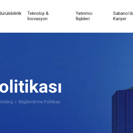
ürülebilirlik
Teknoloji &
Yatırımcı
Sabancı'd
İnovasyon
İlişkileri
Kariyer
litikası
 Holding
> Bilgilendirme Politikası