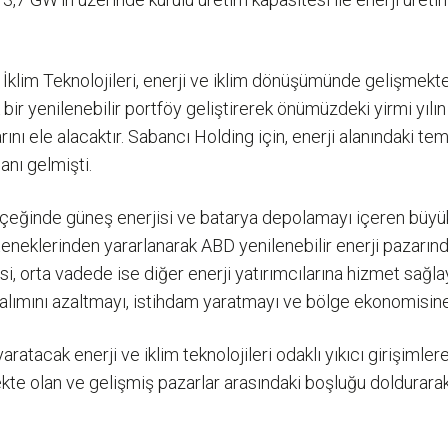
 İklim Teknolojileri, enerji ve iklim dönüşümünde gelişmekt
bir yenilenebilir portföy geliştirerek önümüzdeki yirmi yılın z
arını ele alacaktır. Sabancı Holding için, enerji alanındaki
nı gelmişti.
ölçeğinde güneş enerjisi ve batarya depolamayı içeren büyük 
neklerinden yararlanarak ABD yenilenebilir enerji pazarında 
si, orta vadede ise diğer enerji yatırımcılarına hizmet sağla
on salımını azaltmayı, istihdam yaratmayı ve bölge ekonomisi
aratacak enerji ve iklim teknolojileri odaklı yıkıcı girişiml
e olan ve gelişmiş pazarlar arasındaki boşluğu doldurarak ba