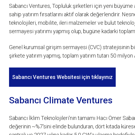
Sabancı Ventures, Topluluk şirketleri için yeni büyüme a
sahip yatırım fırsatlarını aktif olarak değerlendirir. Nesn
teknolojileri, mobilite, ileri malzemeler ve bulut tekno
sermayesi yatırımı yapmış olup, bugüne kadarki toplam 
Genel kurumsal girişim sermayesi (CVC) stratejisinin bir
şirkete yatırım yapmış, toplam yatırım tutarı 50 milyon 
Sabancı Ventures Websitesi için tıklayınız
Sabancı Climate Ventures
Sabancı İklim Teknolojileri'nin tamamı Hacı Ömer Sabancı
değerinin ~%7'sini elinde bulunduran, dört kıtada küresel
santrali ve 2027 yılına kadar 5,0 GW'a ulaşma hedefiyle 