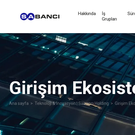
Hakkında
İş
Sürd
Grupları
Girişim Ekosis
Ana sayfa
>
Teknoloji & İnovasyon | Sabancı Holding
>
Girişim Ek