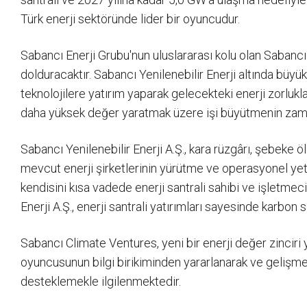
Türk enerji sektöründe lider bir oyuncudur.
Sabancı Enerji Grubu'nun uluslararası kolu olan Sabancı
dolduracaktır. Sabancı Yenilenebilir Enerji altında büyük 
teknolojilere yatırım yaparak gelecekteki enerji zorlukl
daha yüksek değer yaratmak üzere işi büyütmenin zama
Sabancı Yenilenebilir Enerji A.Ş., kara rüzgârı, şebeke 
mevcut enerji şirketlerinin yürütme ve operasyonel yete
kendisini kısa vadede enerji santrali sahibi ve işletmeci
Enerji A.Ş., enerji santrali yatırımları sayesinde karb
Sabancı Climate Ventures, yeni bir enerji değer zinciri y
oyuncusunun bilgi birikiminden yararlanarak ve gelişmekt
desteklemekle ilgilenmektedir.