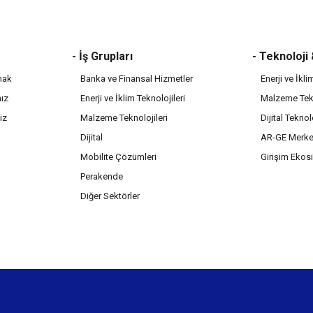
- İş Grupları
- Teknoloji
mak
Banka ve Finansal Hizmetler
Enerji ve İkli
mız
Enerji ve İklim Teknolojileri
Malzeme Tekn
iz
Malzeme Teknolojileri
Dijital Teknol
Dijital
AR-GE Merke
Mobilite Çözümleri
Girişim Ekos
Perakende
Diğer Sektörler