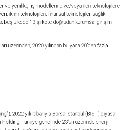
r ve yenilikçi iş modellerine ve/veya ileri teknolojilere
, iklim teknolojileri, finansal teknolojiler, sağlık
ures, beş ülkede 13 şirkete doğrudan kurumsal girişim
ıları üzerinden, 2020 yılından bu yana 20’den fazla
g”), 2022 yılı itibarıyla Borsa İstanbul (BIST) piyasa
cı Holding, Türkiye genelinde 23'ün üzerinde enerji
i, ticareti, dağıtımı ve perakende satışını kapsayan