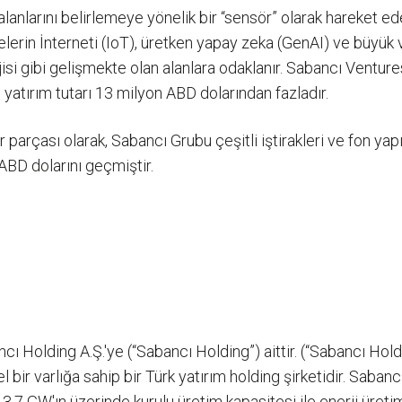
lanlarını belirlemeye yönelik bir “sensör” olarak hareket ede
elerin İnterneti (IoT), üretken yapay zeka (GenAI) ve büyük veri
lojisi gibi gelişmekte olan alanlara odaklanır. Sabancı Vent
yatırım tutarı 13 milyon ABD dolarından fazladır.
 parçası olarak, Sabancı Grubu çeşitli iştirakleri ve fon yap
ABD dolarını geçmiştir.
 Holding A.Ş.'ye (“Sabancı Holding”) aittir. (“Sabancı Holdin
 bir varlığa sahip bir Türk yatırım holding şirketidir. Saban
3,7 GW'ın üzerinde kurulu üretim kapasitesi ile enerji üretim