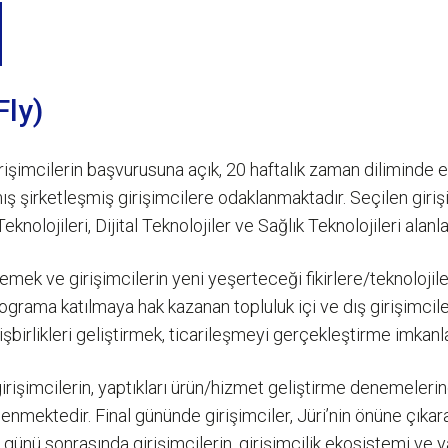
Fly)
irişimcilerin başvurusuna açık, 20 haftalık zaman diliminde
şirketleşmiş girişimcilere odaklanmaktadır. Seçilen girişi
eknolojileri, Dijital Teknolojiler ve Sağlık Teknolojileri ala
ek ve girişimcilerin yeni yeşerteceği fikirlere/teknolojile
grama katılmaya hak kazanan topluluk içi ve dış girişimciler i
 işbirlikleri geliştirmek, ticarileşmeyi gerçekleştirme imkanl
rişimcilerin, yaptıkları ürün/hizmet geliştirme denemelerin
lenmektedir. Final gününde girişimciler, Jüri’nin önüne çıka
günü sonrasında girişimcilerin, girişimcilik ekosistemi ve 