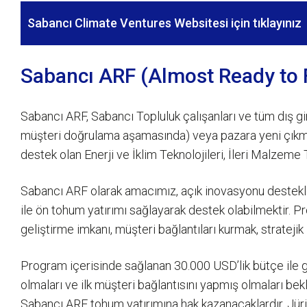
Sabancı Climate Ventures Websitesi için tıklayınız
Sabancı ARF (Almost Ready to 
Sabancı ARF, Sabancı Topluluk çalışanları ve tüm dış g
müşteri doğrulama aşamasında) veya pazara yeni çıkmış 
destek olan Enerji ve İklim Teknolojileri, İleri Malzeme T
Sabancı ARF olarak amacımız, açık inovasyonu desteklem
ile ön tohum yatırımı sağlayarak destek olabilmektir. Pro
geliştirme imkanı, müşteri bağlantıları kurmak, stratejik
Program içerisinde sağlanan 30.000 USD’lik bütçe ile gi
olmaları ve ilk müşteri bağlantısını yapmış olmaları bek
Sabancı ARF tohum yatırımına hak kazanacaklardır. Jüri 