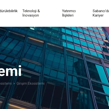
ürülebilirlik
Teknoloji &
Yatırımcı
Sabancı'd
İnovasyon
İlişkileri
Kariyer
temi
osistemi
> Girişim Ekosistemi