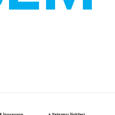
 & İnovasyon
+ Yatırımcı İlişkileri