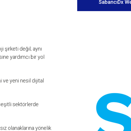
SabancıDx We
 şirketi değil; aynı
ine yardımcı bir yol
ve yeni nesil dijital
çeşitli sektörlerde
rsız olanaklarına yönelik