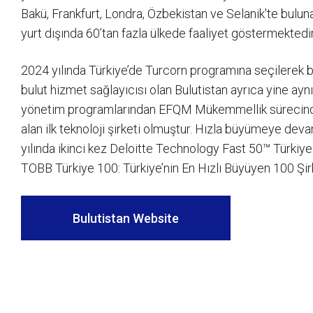
Bakü, Frankfurt, Londra, Özbekistan ve Selanik'te bulunan
yurt dışında 60’tan fazla ülkede faaliyet göstermektedir
2024 yılında Türkiye’de Turcorn programına seçilerek b
bulut hizmet sağlayıcısı olan Bulutistan ayrıca yine aynı 
yönetim programlarından EFQM Mükemmellik sürecinde 
alan ilk teknoloji şirketi olmuştur. Hızla büyümeye de
yılında ikinci kez Deloitte Technology Fast 50™ Türkiy
TOBB Türkiye 100: Türkiye’nin En Hızlı Büyüyen 100 Şirke
Bulutistan Website