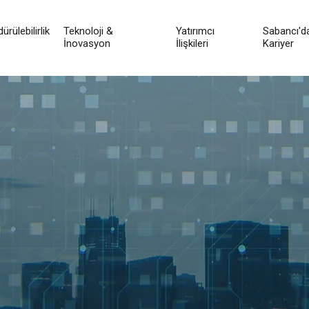
ürülebilirlik
Teknoloji &
Yatırımcı
Sabancı'd
İnovasyon
İlişkileri
Kariyer