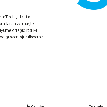
 MarTech şirketine
ararlanan ve müşteri
 büyüme ortağıdır.SEM
dığı avantajı kullanarak
- İş Grupları
- Teknoloji