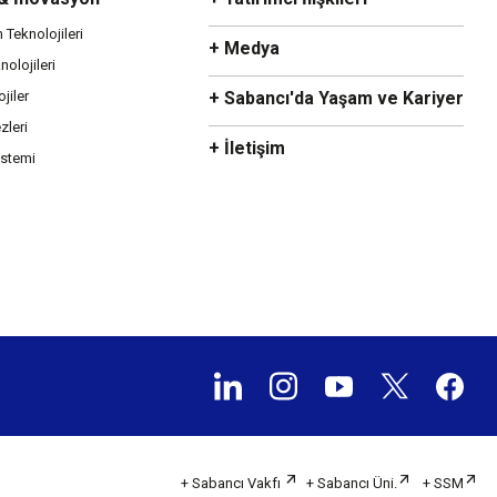
m Teknolojileri
+ Medya
olojileri
ojiler
+ Sabancı'da Yaşam ve Kariyer
zleri
+ İletişim
istemi
+ Sabancı Vakfı
+ Sabancı Üni.
+ SSM