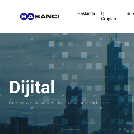
Hakkında
İş
Sürd
Grupları
Dijital
Ana sayfa
>
Sabancı Holding İş Grupları
> Dijital