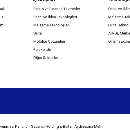
mak
Banka ve Finansal Hizmetler
Enerji ve İkli
mız
Enerji ve İklim Teknolojileri
Malzeme Tekn
iz
Malzeme Teknolojileri
Dijital Teknol
Dijital
AR-GE Merke
Mobilite Çözümleri
Girişim Ekos
Perakende
Diğer Sektörler
 Korunması Kanunu
Sabancı Holding E-Bülten Aydınlatma Metni