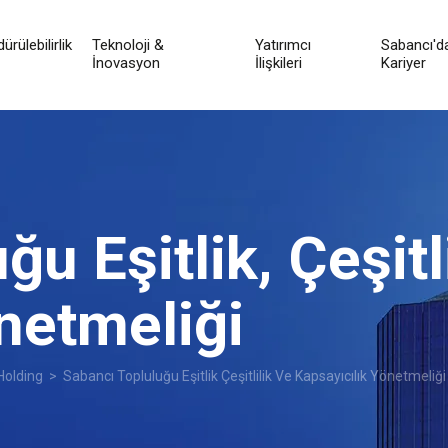
ürülebilirlik
Teknoloji &
Yatırımcı
Sabancı'd
İnovasyon
İlişkileri
Kariyer
u Eşitlik, Çeşitl
netmeliği
 Holding
> Sabancı Topluluğu Eşitlik Çeşitlilik Ve Kapsayıcılık Yönetmeliği