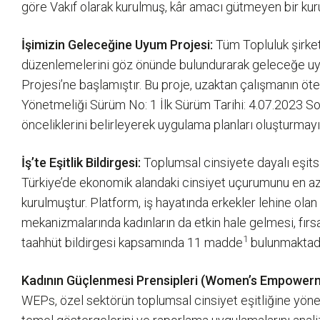
göre Vakıf olarak kurulmuş, kâr amacı gütmeyen bir kuru
İşimizin Geleceğine Uyum Projesi:
Tüm Topluluk şirketl
düzenlemelerini göz önünde bulundurarak geleceğe uyu
Projesi’ne başlamıştır. Bu proje, uzaktan çalışmanın öte
Yönetmeliği Sürüm No: 1 İlk Sürüm Tarihi: 4.07.2023 So
önceliklerini belirleyerek uygulama planları oluşturmay
İş’te Eşitlik Bildirgesi:
Toplumsal cinsiyete dayalı eşits
Türkiye’de ekonomik alandaki cinsiyet uçurumunu en aza
kurulmuştur. Platform, iş hayatında erkekler lehine ola
mekanizmalarında kadınların da etkin hale gelmesi, fır
1
taahhüt bildirgesi kapsamında 11 madde
bulunmaktadı
Kadının Güçlenmesi Prensipleri (Women’s Empowerm
WEPs, özel sektörün toplumsal cinsiyet eşitliğine yöne