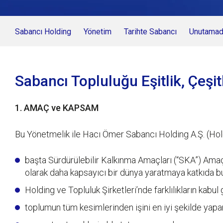
Sabancı Holding
Yönetim
Tarihte Sabancı
Unutamadı
Sabancı Topluluğu Eşitlik, Çeşit
1. AMAÇ ve KAPSAM
Bu Yönetmelik ile Hacı Ömer Sabancı Holding A.Ş. (Hol
başta Sürdürülebilir Kalkınma Amaçları (“SKA”) Amaç 5
olarak daha kapsayıcı bir dünya yaratmaya katkıda b
Holding ve Topluluk Şirketleri’nde farklılıkların kabul
toplumun tüm kesimlerinden işini en iyi şekilde yap