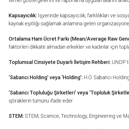
temel göstergelerini ve raporlama uygulamalarını anal
Kapsayıcılık:
İşyerinde kapsayıcılık, farklılıkları ve sos
kaynak eşitliği sağlamak anlamına gelen organizasyone
Ortalama Ham Ücret Farkı (Mean/Average Raw Gend
faktörleri dikkate almadan erkekler ve kadınlar için topl
Toplumsal Cinsiyete Duyarlı İletişim Rehberi:
UNDP tar
‘Sabancı Holding’ veya ‘Holding’:
H.Ö. Sabancı Holding
‘Sabancı Topluluğu Şirketleri’ veya ‘Topluluk Şirketler
iştiraklerin tümünü ifade eder.
STEM:
STEM, Science, Technology, Engineering ve Math'i