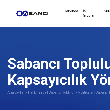
Hakkında
İş
Sürd
Grupları
Sabancı Topluluğ
Kapsayıcılık Yö
Ana sayfa
>
Hakkımızda | Sabancı Holding
>
Politikalar | Sabancı