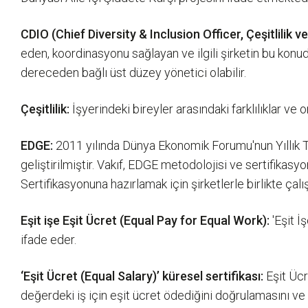
CDIO (Chief Diversity & Inclusion Officer, Çeşitlilik 
eden, koordinasyonu sağlayan ve ilgili şirketin bu konu
dereceden bağlı üst düzey yönetici olabilir.
Çeşitlilik:
İşyerindeki bireyler arasındaki farklılıklar ve o
EDGE:
2011 yılında Dünya Ekonomik Forumu'nun Yıllık T
geliştirilmiştir. Vakıf, EDGE metodolojisi ve sertifika
Sertifikasyonuna hazırlamak için şirketlerle birlikte ça
Eşit işe Eşit Ücret (Equal Pay for Equal Work):
'Eşit İ
ifade eder.
‘Eşit Ücret (Equal Salary)’ küresel sertifikası:
Eşit Ücre
değerdeki iş için eşit ücret ödediğini doğrulamasını ve i