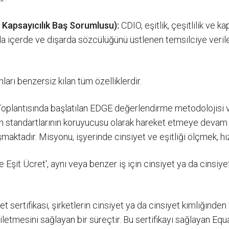
ve Kapsayıcılık Baş Sorumlusu):
CDIO, eşitlik, çeşitlilik ve ka
da içerde ve dışarda sözcülüğünü üstlenen temsilciye verile
nları benzersiz kılan tüm özelliklerdir.
oplantısında başlatılan EDGE değerlendirme metodolojisi v
syon standartlarının koruyucusu olarak hareket etmeye devam
lışmaktadır. Misyonu, işyerinde cinsiyet ve eşitliği ölçmek, 
şe Eşit Ücret', aynı veya benzer iş için cinsiyet ya da cinsiy
t sertifikası, şirketlerin cinsiyet ya da cinsiyet kimliğinden
letmesini sağlayan bir süreçtir. Bu sertifikayı sağlayan Equa