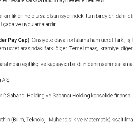
iz etmesine katkıda bulunmayı hedeflemektedir.
yal kimlikleri ne olursa olsun işyerindeki tüm bireyleri dahil
l çaba ve uygulamalardır.
er Pay Gap):
Cinsiyete dayalı ortalama ham ücret farkı, iş 
am ücret arasındaki farkı ölçer. Temel maaş, ikramiye, diğer 
afından eşitlikçi ve kapsayıcı bir dilin benimsenmesi amac
 A.Ş.
i’:
Sabancı Holding ve Sabancı Holding konsolide finansal rapo
n (Bilim, Teknoloji, Mühendislik ve Matematik) kısaltılması