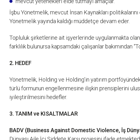
mevcut yetenekleri elde tutmayı amaçlar.
İşbu Yönetmelik, mevcut İnsan Kaynakları politikalarını 
Yönetmelik yayında kaldığı müddetçe devam eder.
Topluluk şirketlerine ait işyerlerinde uygulanmakta ol
farklılık bulunursa kapsamdaki çalışanlar bakımından “T
2. HEDEF
Yönetmelik, Holding ve Holding’in yatırım portföyündeki ş
türlü formunun engellenmesine ilişkin prensiplerini ulusa
iyileştirilmesini hedefler.
3. TANIM ve KISALTMALAR
BADV (Business Against Domestic Violence, İş Dünyası
Dünyası Aile İçi Şiddete Karşı projesini ifade etmektedi