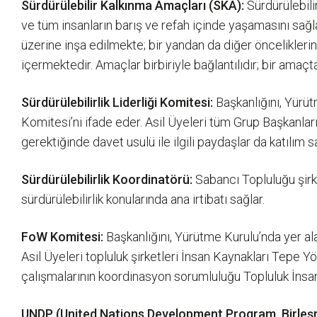
Sürdürülebilir Kalkınma Amaçları (SKA):
Sürdürülebili
ve tüm insanların barış ve refah içinde yaşamasını sağl
üzerine inşa edilmekte; bir yandan da diğer önceliklerin ya
içermektedir. Amaçlar birbiriyle bağlantılıdır; bir amaçta 
Sürdürülebilirlik Liderliği Komitesi:
Başkanlığını, Yürütm
Komitesi’ni ifade eder. Asil Üyeleri tüm Grup Başkanlar
gerektiğinde davet usulü ile ilgili paydaşlar da katılım
Sürdürülebilirlik Koordinatörü:
Sabancı Topluluğu şirke
sürdürülebilirlik konularında ana irtibatı sağlar.
FoW Komitesi:
Başkanlığını, Yürütme Kurulu’nda yer ala
Asil Üyeleri topluluk şirketleri İnsan Kaynakları Tepe Y
çalışmalarının koordinasyon sorumluluğu Topluluk İnsan
UNDP (United Nations Development Program, Birleşm