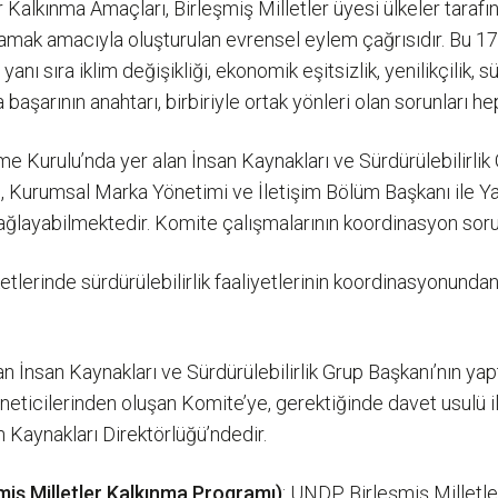
r Kalkınma Amaçları, Birleşmiş Milletler üyesi ülkeler tara
amak amacıyla oluşturulan evrensel eylem çağrısıdır. Bu 17
nı sıra iklim değişikliği, ekonomik eşitsizlik, yenilikçilik, sü
başarının anahtarı, birbiriyle ortak yönleri olan sorunları hep
e Kurulu’nda yer alan İnsan Kaynakları ve Sürdürülebilirlik G
ı, Kurumsal Marka Yönetimi ve İletişim Bölüm Başkanı ile Yat
 sağlayabilmektedir. Komite çalışmalarının koordinasyon soru
tlerinde sürdürülebilirlik faaliyetlerinin koordinasyonundan
n İnsan Kaynakları ve Sürdürülebilirlik Grup Başkanı’nın ya
öneticilerinden oluşan Komite’ye, gerektiğinde davet usulü il
 Kaynakları Direktörlüğü’ndedir.
iş Milletler Kalkınma Programı)
: UNDP, Birleşmiş Milletl