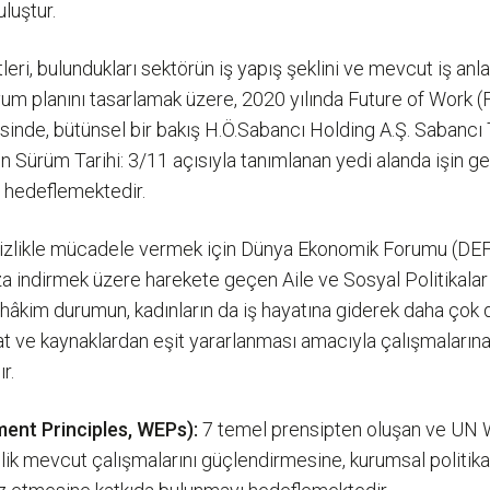
luştur.
eri, bulundukları sektörün iş yapış şeklini ve mevcut iş anlayı
m planını tasarlamak üzere, 2020 yılında Future of Work (
sinde, bütünsel bir bakış H.Ö.Sabancı Holding A.Ş. Sabancı To
n Sürüm Tarihi: 3/11 açısıyla tanımlanan yedi alanda işin g
ı hedeflemektedir.
izlikle mücadele vermek için Dünya Ekonomik Forumu (DEF) 
 indirmek üzere harekete geçen Aile ve Sosyal Politikalar B
n hâkim durumun, kadınların da iş hayatına giderek daha çok
sat ve kaynaklardan eşit yararlanması amacıyla çalışmaları
r.
ent Principles, WEPs):
7 temel prensipten oluşan ve UN W
lik mevcut çalışmalarını güçlendirmesine, kurumsal politika