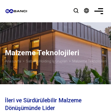
language
Malzeme Teknolojileri
Ana sayfa
>
Sabancı Holding İş Grupları
> Malzeme Teknolojileri
İleri ve Sürdürülebilir Malzeme
Dönüşümünde Lider