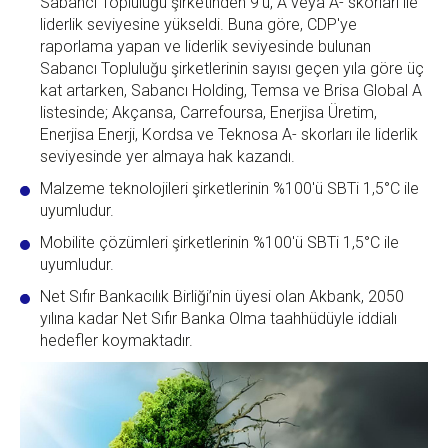
Sabancı Topluluğu şirketinden 9'u, A veya A- skorları ile
liderlik seviyesine yükseldi. Buna göre, CDP'ye
raporlama yapan ve liderlik seviyesinde bulunan
Sabancı Topluluğu şirketlerinin sayısı geçen yıla göre üç
kat artarken, Sabancı Holding, Temsa ve Brisa Global A
listesinde; Akçansa, Carrefoursa, Enerjisa Üretim,
Enerjisa Enerji, Kordsa ve Teknosa A- skorları ile liderlik
seviyesinde yer almaya hak kazandı.
Malzeme teknolojileri şirketlerinin %100'ü SBTi 1,5°C ile
uyumludur.
Mobilite çözümleri şirketlerinin %100'ü SBTi 1,5°C ile
uyumludur.
Net Sıfır Bankacılık Birliği’nin üyesi olan Akbank, 2050
yılına kadar Net Sıfır Banka Olma taahhüdüyle iddialı
hedefler koymaktadır.