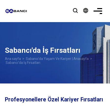
language
Sabancı'da İş Fırsatları
Ana sayfa
>
Sabancı'da Yaşam Ve Kariyer | Anasayfa
>
Sabancı'da İş Fırsatları
Profesyonellere Özel Kariyer Fırsatları