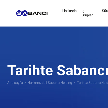
Hakkında
İş
Sürd
Grupları
Tarihte Sabanc
Ana sayfa
>
Hakkımızda | Sabancı Holding
> Tarihte Sabancı Hold