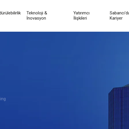
ürülebilirlik
Teknoloji &
Yatırımcı
Sabancı'd
İnovasyon
İlişkileri
Kariyer
ı
ing