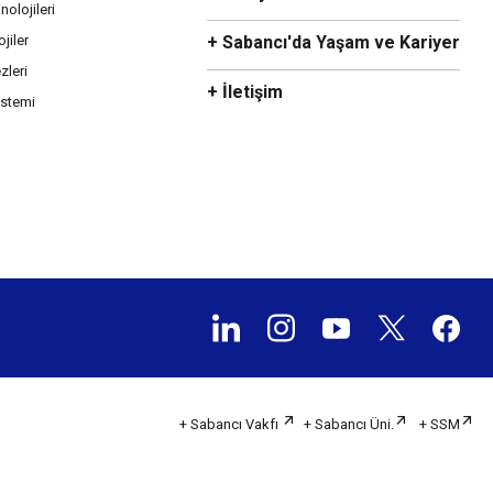
olojileri
ojiler
+ Sabancı'da Yaşam ve Kariyer
zleri
+ İletişim
istemi
+ Sabancı Vakfı
+ Sabancı Üni.
+ SSM