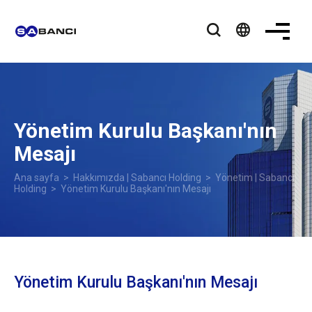
language
Yönetim Kurulu Başkanı'nın
Mesajı
Ana sayfa
>
Hakkımızda | Sabancı Holding
>
Yönetim | Sabancı
Holding
> Yönetim Kurulu Başkanı'nın Mesajı
Yönetim Kurulu Başkanı'nın Mesajı