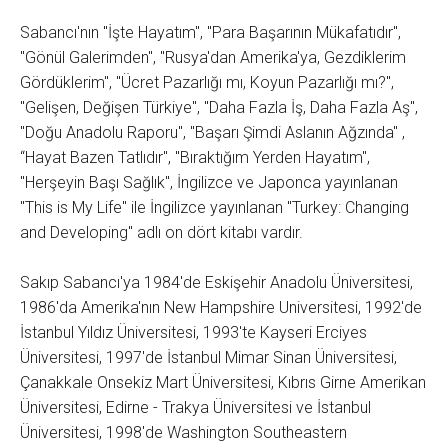
Sabancı'nın "İşte Hayatım", "Para Başarının Mükafatıdır",
"Gönül Galerimden", "Rusya'dan Amerika'ya, Gezdiklerim
Gördüklerim", "Ücret Pazarlığı mı, Koyun Pazarlığı mı?",
"Gelişen, Değişen Türkiye", "Daha Fazla İş, Daha Fazla Aş",
"Doğu Anadolu Raporu", "Başarı Şimdi Aslanın Ağzında" ,
“Hayat Bazen Tatlıdır", "Bıraktığım Yerden Hayatım",
"Herşeyin Başı Sağlık", İngilizce ve Japonca yayınlanan
"This is My Life" ile İngilizce yayınlanan "Turkey: Changing
and Developing" adlı on dört kitabı vardır.
Sakıp Sabancı'ya 1984'de Eskişehir Anadolu Üniversitesi,
1986'da Amerika'nın New Hampshire Universitesi, 1992'de
İstanbul Yıldız Üniversitesi, 1993'te Kayseri Erciyes
Üniversitesi, 1997'de İstanbul Mimar Sinan Üniversitesi,
Çanakkale Onsekiz Mart Üniversitesi, Kıbrıs Girne Amerikan
Üniversitesi, Edirne - Trakya Üniversitesi ve İstanbul
Üniversitesi, 1998'de Washington Southeastern