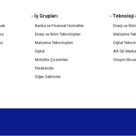
- İş Grupları
- Teknoloji
mak
Banka ve Finansal Hizmetler
Enerji ve İkli
mız
Enerji ve İklim Teknolojileri
Malzeme Tekn
iz
Malzeme Teknolojileri
Dijital Teknol
Dijital
AR-GE Merke
Mobilite Çözümleri
Girişim Ekos
Perakende
Diğer Sektörler