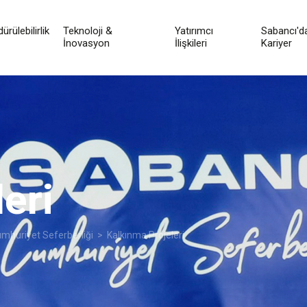
ürülebilirlik
Teknoloji &
Yatırımcı
Sabancı'd
İnovasyon
İlişkileri
Kariyer
eri
mhuriyet Seferberliği
> Kalkınma Projeleri