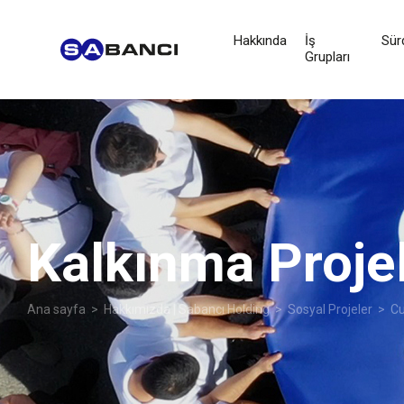
Hakkında
İş
Sürd
Grupları
Kalkınma Projel
Ana sayfa
>
Hakkımızda | Sabancı Holding
>
Sosyal Projeler
>
Cu