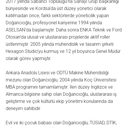
2017 yılında Sabancı Topluluğu’na Sanayi Grup Başkanlığı
bünyesinde ve Kordsa’da üst düzey yönetici olarak
katılmadan önce, farklı sektörlerde yöneticilik yapan
Doğancıoğlu, profesyonel kariyerine 1994 yılında
ASELSAN’da başlamıştır. Daha sonra ENKA Teknik ve Ford
Otosan’da ulusal ve uluslararası projelerde aktif roller
üstlenmiştir. 2005 yılında mühendislik ve tasarım şirketi
Hexagon Studio’yu kurmuş ve 12 yıl boyunca Genel Müdür
olarak görev yapmıştır.
Ankara Anadolu Lisesi ve ODTÜ Makine Mühendisliği
mezunu olan Doğancıoğlu, 2004 yılında Koç Üniversitesi
MBA programını tamamlamıştır. İleri düzey İngilizce ve
Almanca bilgisine sahip olan Doğancıoğlu, uluslararası iş
geliştirme ve çok kültürlü ekip yönetimi konularında da
deneyim sahibidir.
Evli ve iki çocuk babası olan Doğancıoğlu; TÜSİAD, DTİK,