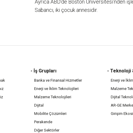
Ayrıca ABD’de Boston Üniversitesi’nden işl
Sabancı, iki çocuk annesidir.
- İş Grupları
- Teknoloji
mak
Banka ve Finansal Hizmetler
Enerji ve İkli
mız
Enerji ve İklim Teknolojileri
Malzeme Tekn
iz
Malzeme Teknolojileri
Dijital Teknol
Dijital
AR-GE Merke
Mobilite Çözümleri
Girişim Ekos
Perakende
Diğer Sektörler