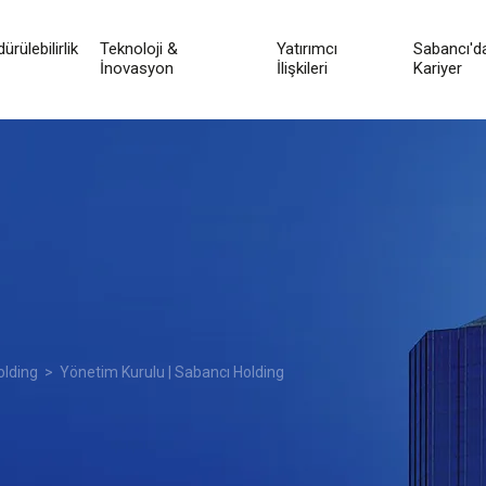
ürülebilirlik
Teknoloji &
Yatırımcı
Sabancı'd
İnovasyon
İlişkileri
Kariyer
olding
> Yönetim Kurulu | Sabancı Holding