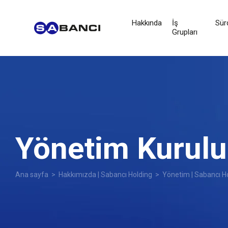
Hakkında
İş
Sürd
Grupları
Yönetim Kurulu
Ana sayfa
>
Hakkımızda | Sabancı Holding
>
Yönetim | Sabancı H