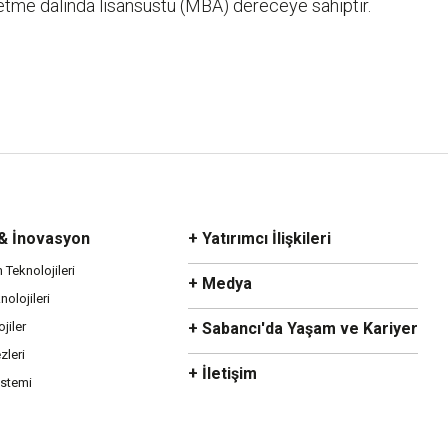
etme dalında lisansüstü (MBA) dereceye sahiptir.
 & İnovasyon
+ Yatırımcı İlişkileri
m Teknolojileri
+ Medya
olojileri
ojiler
+ Sabancı'da Yaşam ve Kariyer
zleri
+ İletişim
istemi