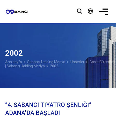
language
2002
Ana sayfa
>
Sabancı Holding Medya
>
Haberler
>
Basın Bültenleri
| Sabancı Holding Medya
> 2002
“4. SABANCI TİYATRO ŞENLİĞİ”
ADANA’DA BAŞLADI