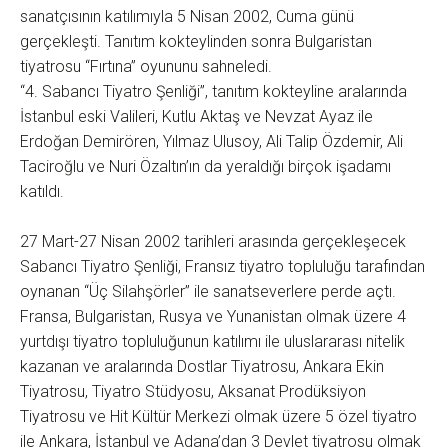
sanatçısının katılımıyla 5 Nisan 2002, Cuma günü
gerçekleşti. Tanıtım kokteylinden sonra Bulgaristan
tiyatrosu “Fırtına” oyununu sahneledi.
“4. Sabancı Tiyatro Şenliği”, tanıtım kokteyline aralarında
İstanbul eski Valileri, Kutlu Aktaş ve Nevzat Ayaz ile
Erdoğan Demirören, Yılmaz Ulusoy, Ali Talip Özdemir, Ali
Taciroğlu ve Nuri Özaltın’ın da yeraldığı birçok işadamı
katıldı.
27 Mart-27 Nisan 2002 tarihleri arasında gerçekleşecek
Sabancı Tiyatro Şenliği, Fransız tiyatro topluluğu tarafından
oynanan “Üç Silahşörler” ile sanatseverlere perde açtı.
Fransa, Bulgaristan, Rusya ve Yunanistan olmak üzere 4
yurtdışı tiyatro topluluğunun katılımı ile uluslararası nitelik
kazanan ve aralarında Dostlar Tiyatrosu, Ankara Ekin
Tiyatrosu, Tiyatro Stüdyosu, Aksanat Prodüksiyon
Tiyatrosu ve Hit Kültür Merkezi olmak üzere 5 özel tiyatro
ile Ankara, İstanbul ve Adana’dan 3 Devlet tiyatrosu olmak