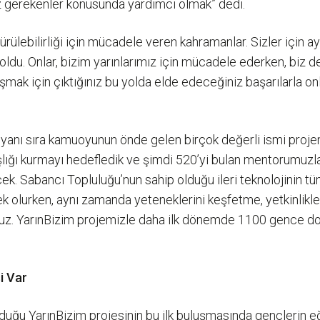
 gerekenler konusunda yardımcı olmak” dedi.
rdürülebilirliği için mücadele veren kahramanlar. Sizler için 
oldu. Onlar, bizim yarınlarımız için mücadele ederken, biz d
mak için çıktığınız bu yolda elde edeceğiniz başarılarla onl
in yanı sıra kamuoyunun önde gelen birçok değerli ismi pr
ğı kurmayı hedefledik ve şimdi 520’yi bulan mentorumuzla bu
. Sabancı Topluluğu’nun sahip olduğu ileri teknolojinin tüm 
olurken, aynı zamanda yeteneklerini keşfetme, yetkinlikler
ruz. YarınBizim projemizle daha ilk dönemde 1100 gence d
i Var
uğu YarınBizim projesinin bu ilk buluşmasında gençlerin eğit