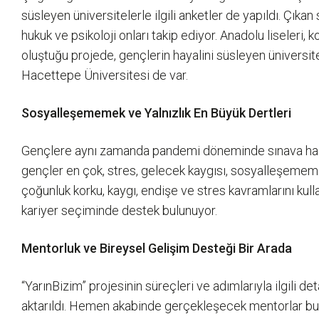
süsleyen üniversitelerle ilgili anketler de yapıldı. Çıka
hukuk ve psikoloji onları takip ediyor. Anadolu liseleri,
oluştuğu projede, gençlerin hayalini süsleyen üniversit
Hacettepe Üniversitesi de var.
Sosyalleşememek ve Yalnızlık En Büyük Dertleri
Gençlere aynı zamanda pandemi döneminde sınava hazırl
gençler en çok, stres, gelecek kaygısı, sosyalleşememek v
çoğunluk korku, kaygı, endişe ve stres kavramlarını kull
kariyer seçiminde destek bulunuyor.
Mentorluk ve Bireysel Gelişim Desteği Bir Arada
“YarınBizim” projesinin süreçleri ve adımlarıyla ilgili de
aktarıldı. Hemen akabinde gerçekleşecek mentorlar bul