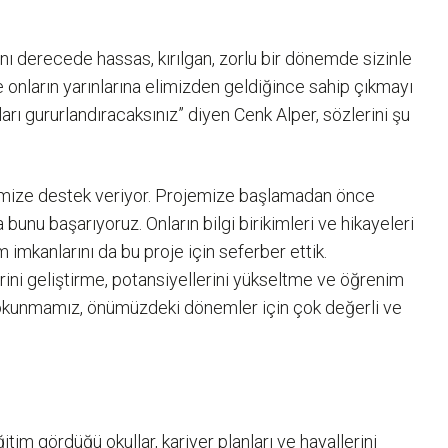
aynı derecede hassas, kırılgan, zorlu bir dönemde sizinle
e onların yarınlarına elimizden geldiğince sahip çıkmayı
arı gururlandıracaksınız” diyen Cenk Alper, sözlerini şu
ojemize destek veriyor. Projemize başlamadan önce
nu başarıyoruz. Onların bilgi birikimleri ve hikayeleri
imkanlarını da bu proje için seferber ettik.
ini geliştirme, potansiyellerini yükseltme ve öğrenim
okunmamız, önümüzdeki dönemler için çok değerli ve
im gördüğü okullar, kariyer planları ve hayallerini