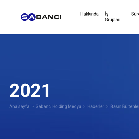
Hakkında
İş
Sürd
Grupları
2021
Ana sayfa
>
Sabancı Holding Medya
>
Haberler
>
Basın Bültenle