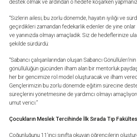
destek olmak ve ardından o hedefe koşarken yapmanız
“Sizlerin ailesi, bu zorlu dönemde, hayatın iyiliği ve sü
geçirdikleri zamandan fedekarlık edenler de yine onlar 
ve yanınızda olmayı amaçladık. Siz de hedeflerinize ulaş
şekilde sürdürdü:
“Sabancı çalışanlarından oluşan Sabancı Gönüllüleri’n
gönüllülüğün gücünden ilham alan bir mentorluk paydaşlı
her bir gencimize rol model oluşturacak ve ilham verecek
Gençlerimizin bu zorlu dönemde eğitim sürecine destek 
süreçlerini yönetmesine de yardımcı olmayı amaçlıyo
umut verici.”
Çocukların Meslek Tercihinde İlk Sırada Tıp Fakültes
Çoğunluğunu 11’inci sınıfta okuyan öğrencilerin oluşturd