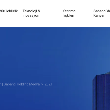
ürülebilirlik
Teknoloji &
Yatırımcı
Sabancı'd
İnovasyon
İlişkileri
Kariyer
ri | Sabancı Holding Medya
> 2021