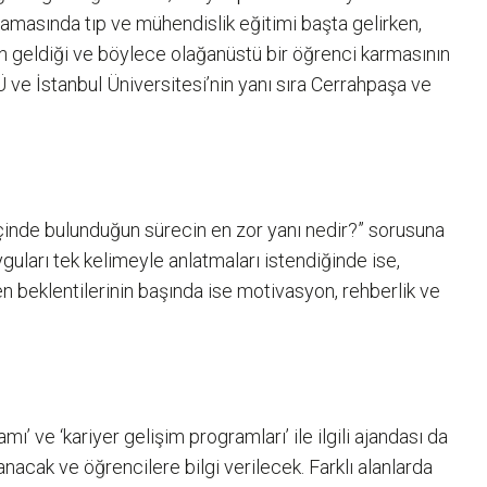
ralamasında tıp ve mühendislik eğitimi başta gelirken,
arın geldiği ve böylece olağanüstü bir öğrenci karmasının
 ve İstanbul Üniversitesi’nin yanı sıra Cerrahpaşa ve
inde bulunduğun sürecin en zor yanı nedir?” sorusuna
yguları tek kelimeyle anlatmaları istendiğinde ise,
en beklentilerinin başında ise motivasyon, rehberlik ve
mı’ ve ‘kariyer gelişim programları’ ile ilgili ajandası da
cak ve öğrencilere bilgi verilecek. Farklı alanlarda