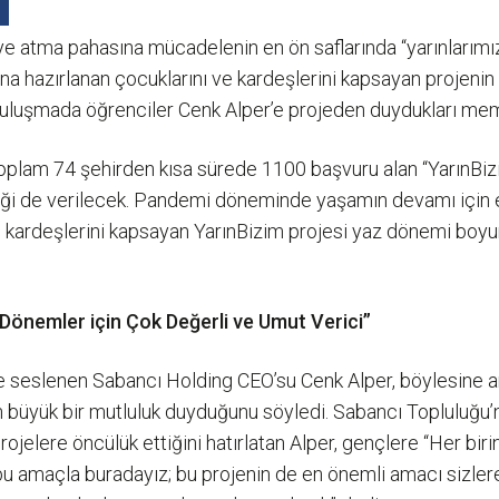
ye atma pahasına mücadelenin en ön saflarında “yarınlarımız”
vına hazırlanan çocuklarını ve kardeşlerini kapsayan projen
 buluşmada öğrenciler Cenk Alper’e projeden duydukları memn
oplam 74 şehirden kısa sürede 1100 başvuru alan “YarınBizim”
teği de verilecek. Pandemi döneminde yaşamın devamı için 
 ve kardeşlerini kapsayan YarınBizim projesi yaz dönemi bo
nemler için Çok Değerli ve Umut Verici”
re seslenen Sabancı Holding CEO’su Cenk Alper, böylesine a
n büyük bir mutluluk duyduğunu söyledi. Sabancı Topluluğu’nu
elere öncülük ettiğini hatırlatan Alper, gençlere “Her birin
 bu amaçla buradayız; bu projenin de en önemli amacı sizler