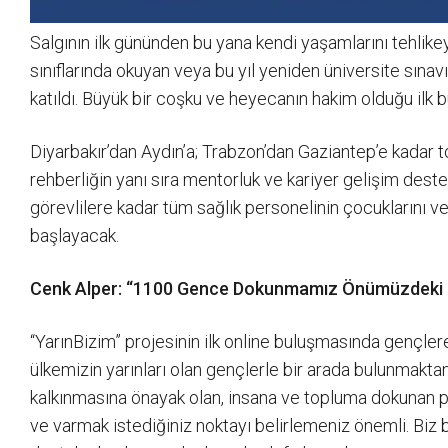
Salgının ilk gününden bu yana kendi yaşamlarını tehlike
sınıflarında okuyan veya bu yıl yeniden üniversite sına
katıldı. Büyük bir coşku ve heyecanın hakim olduğu ilk
Diyarbakır’dan Aydın’a; Trabzon’dan Gaziantep’e kadar t
rehberliğin yanı sıra mentorluk ve kariyer gelişim des
görevlilere kadar tüm sağlık personelinin çocuklarını
başlayacak.
Cenk Alper: “1100 Gence Dokunmamız Önümüzdeki Dö
“YarınBizim” projesinin ilk online buluşmasında gençle
ülkemizin yarınları olan gençlerle bir arada bulunmakta
kalkınmasına önayak olan, insana ve topluma dokunan proj
ve varmak istediğiniz noktayı belirlemeniz önemli. Biz