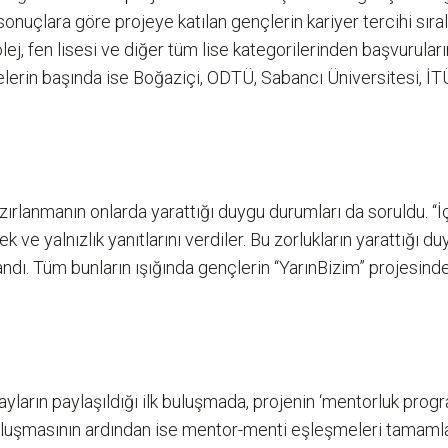
n sonuçlara göre projeye katılan gençlerin kariyer tercihi sı
 kolej, fen lisesi ve diğer tüm lise kategorilerinden başvurul
elerin başında ise Boğaziçi, ODTÜ, Sabancı Üniversitesi, İTÜ
anmanın onlarda yarattığı duygu durumları da soruldu. “İç
e yalnızlık yanıtlarını verdiler. Bu zorlukların yarattığı du
andı. Tüm bunların ışığında gençlerin “YarınBizim” projesind
tayların paylaşıldığı ilk buluşmada, projenin ‘mentorluk progra
uşmasının ardından ise mentor-menti eşleşmeleri tamamlana