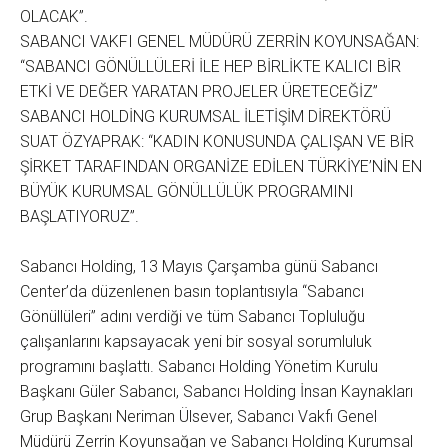
OLACAK”.
SABANCI VAKFI GENEL MÜDÜRÜ ZERRİN KOYUNSAĞAN:
“SABANCI GÖNÜLLÜLERİ İLE HEP BİRLİKTE KALICI BİR
ETKİ VE DEĞER YARATAN PROJELER ÜRETECEĞİZ”
SABANCI HOLDİNG KURUMSAL İLETİŞİM DİREKTÖRÜ
SUAT ÖZYAPRAK: “KADIN KONUSUNDA ÇALIŞAN VE BİR
ŞİRKET TARAFINDAN ORGANİZE EDİLEN TÜRKİYE’NİN EN
BÜYÜK KURUMSAL GÖNÜLLÜLÜK PROGRAMINI
BAŞLATIYORUZ”.
Sabancı Holding, 13 Mayıs Çarşamba günü Sabancı
Center’da düzenlenen basın toplantısıyla “Sabancı
Gönüllüleri” adını verdiği ve tüm Sabancı Topluluğu
çalışanlarını kapsayacak yeni bir sosyal sorumluluk
programını başlattı. Sabancı Holding Yönetim Kurulu
Başkanı Güler Sabancı, Sabancı Holding İnsan Kaynakları
Grup Başkanı Neriman Ülsever, Sabancı Vakfı Genel
Müdürü Zerrin Koyunsağan ve Sabancı Holding Kurumsal