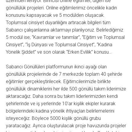
üzerinden ilerliyor. Birincisi online eğitimler, diğeri ise
gönüllülük projeleri. Online eğitimlerimiz öncelikle kadın
konusunu kapsayacak ve 5 modülden oluşacak.
Toplumsal cinsiyet duyarlılığını artıracak bilgileri tüm
Sabancı çalışanlarına aktarmayı planlıyoruz. Belirlediğimiz
5 modül ise; “Kavramlar ve tanımlar”, “Eğitim ve Toplumsal
Cinsiyet”, “İş Dünyası ve Toplumsal Cinsiyet”, “Kadına
Yönelik Şiddet” ve son olarak “Erken Evlilik” konusu…
Sabancı Gönüllüleri platformunun ikinci ayağı olan
gönüllülük projelerinde de 7 merkezde toplam 40 şehirde
eğitimler gerçekleştirilecek. Eğitimcilerimizle birlikte
gönüllülük dinamiklerini her ilde 500 gönüllü takım liderimize
aktaracağız. Daha sonra bu takım liderlerimizden kendi
şehirlerinde ve iş yerlerinde 10’ar kişilik ekipler kurarak
bölgelerindeki kadına yönelik ihtiyaçları belirlemelerini
isteyeceğiz. Böylece 5000 kişilik gönüllü grubu
yaratacağız. Ayrıca oluşturulacak proje havuzunda projeler