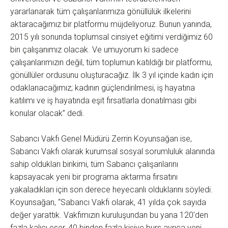
yararlanarak tüm çalışanlarımıza gönüllülük ilkelerini
aktaracağımız bir platformu müjdeliyoruz. Bunun yanında,
2015 yılı sonunda toplumsal cinsiyet eğitimi verdiğimiz 60
bin çalışanımız olacak. Ve umuyorum ki sadece
çalışanlarımızın değil, tüm toplumun katıldığı bir platformu,
gönüllüler ordusunu oluşturacağız. İlk 3 yıl içinde kadın için
odaklanacağımız; kadının güçlendirilmesi, iş hayatına
katılımı ve iş hayatında eşit fırsatlarla donatılması gibi
konular olacak” dedi.
Sabancı Vakfı Genel Müdürü Zerrin Koyunsağan ise,
Sabancı Vakfı olarak kurumsal sosyal sorumluluk alanında
sahip oldukları birikimi, tüm Sabancı çalışanlarını
kapsayacak yeni bir programa aktarma fırsatını
yakaladıkları için son derece heyecanlı olduklarını söyledi.
Koyunsağan, “Sabancı Vakfı olarak, 41 yılda çok sayıda
değer yarattık. Vakfımızın kuruluşundan bu yana 120’den
fazla kalıcı eser, 40 binden fazla kişiye burs ayrıca yeni