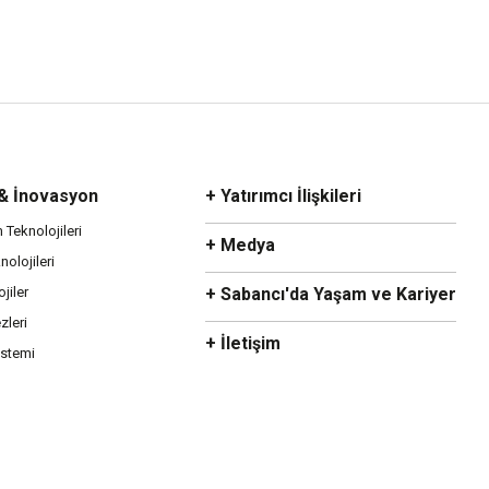
 & İnovasyon
+ Yatırımcı İlişkileri
m Teknolojileri
+ Medya
olojileri
ojiler
+ Sabancı'da Yaşam ve Kariyer
zleri
+ İletişim
istemi