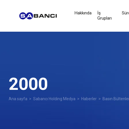
Hakkında
İş
Sürd
Grupları
2000
Ana sayfa
>
Sabancı Holding Medya
>
Haberler
>
Basın Bültenle