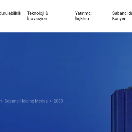
ürülebilirlik
Teknoloji &
Yatırımcı
Sabancı'd
İnovasyon
İlişkileri
Kariyer
ri | Sabancı Holding Medya
> 2000