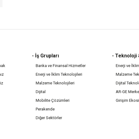
- İş Grupları
- Teknoloji
mak
Banka ve Finansal Hizmetler
Enerji ve İkli
mız
Enerji ve İklim Teknolojileri
Malzeme Tekn
iz
Malzeme Teknolojileri
Dijital Teknol
Dijital
AR-GE Merke
Mobilite Çözümleri
Girişim Ekos
Perakende
Diğer Sektörler