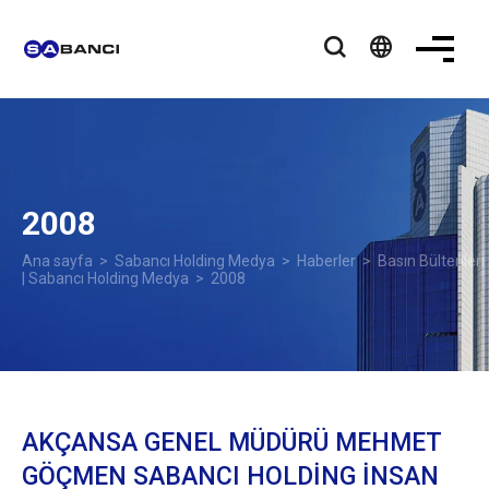
language
2008
Ana sayfa
>
Sabancı Holding Medya
>
Haberler
>
Basın Bültenleri
| Sabancı Holding Medya
> 2008
AKÇANSA GENEL MÜDÜRÜ MEHMET
GÖÇMEN SABANCI HOLDİNG İNSAN