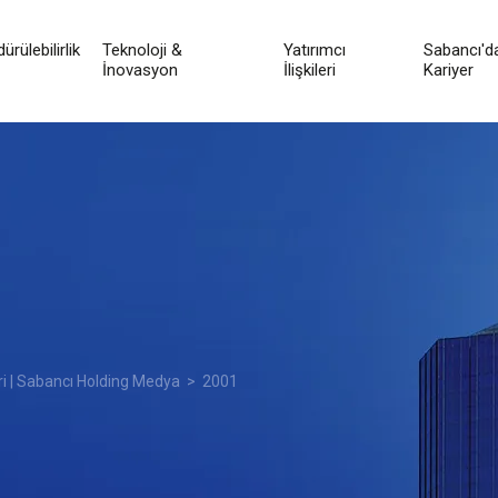
ürülebilirlik
Teknoloji &
Yatırımcı
Sabancı'd
İnovasyon
İlişkileri
Kariyer
ri | Sabancı Holding Medya
> 2001