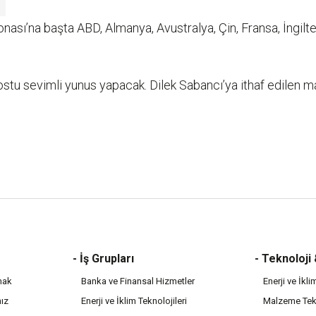
nası’na başta ABD, Almanya, Avustralya, Çin, Fransa, İngil
stu sevimli yunus yapacak. Dilek Sabancı’ya ithaf edilen ma
- İş Grupları
- Teknoloji
mak
Banka ve Finansal Hizmetler
Enerji ve İkli
mız
Enerji ve İklim Teknolojileri
Malzeme Tekn