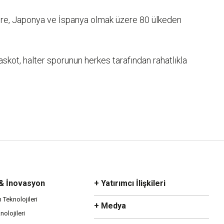
tere, Japonya ve İspanya olmak üzere 80 ülkeden
skot, halter sporunun herkes tarafından rahatlıkla
 & İnovasyon
+ Yatırımcı İlişkileri
m Teknolojileri
+ Medya
olojileri