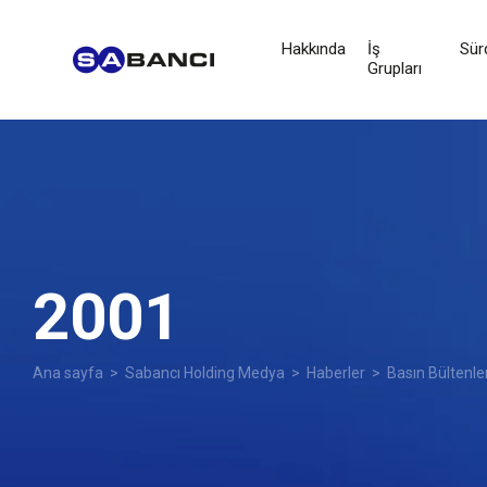
Hakkında
İş
Sürd
Grupları
2001
Ana sayfa
>
Sabancı Holding Medya
>
Haberler
>
Basın Bültenle