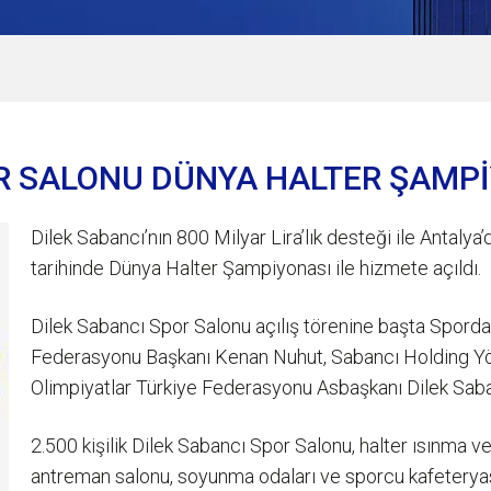
R SALONU DÜNYA HALTER ŞAMPİY
Dilek Sabancı’nın 800 Milyar Lira’lık desteği ile Antaly
tarihinde Dünya Halter Şampiyonası ile hizmete açıldı.
Dilek Sabancı Spor Salonu açılış törenine başta Sporda
Federasyonu Başkanı Kenan Nuhut, Sabancı Holding Yö
Olimpiyatlar Türkiye Federasyonu Asbaşkanı Dilek Saban
2.500 kişilik Dilek Sabancı Spor Salonu, halter ısınma ve
antreman salonu, soyunma odaları ve sporcu kafeteryası