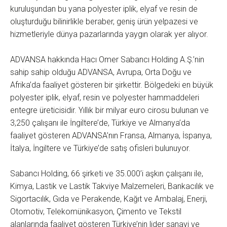
kuruluşundan bu yana polyester iplik, elyaf ve resin de
oluşturduğu bilinirlikle beraber, geniş ürün yelpazesi ve
hizmetleriyle dünya pazarlarında yaygın olarak yer alıyor.
ADVANSA hakkında Hacı Omer Sabancı Holding A.Ş.’nin
sahip sahip olduğu ADVANSA, Avrupa, Orta Doğu ve
Afrika’da faaliyet gösteren bir şirkettir. Bölgedeki en büyük
polyester iplik, elyaf, resin ve polyester hammaddeleri
entegre üreticisidir. Yıllık bir milyar euro cirosu bulunan ve
3,250 çalışanı ile İngiltere’de, Türkiye ve Almanya’da
faaliyet gösteren ADVANSA’nın Fransa, Almanya, İspanya,
İtalya, İngiltere ve Türkiye’de satış ofisleri bulunuyor.
Sabancı Holding, 66 şirketi ve 35.000’i aşkın çalışanı ile,
Kimya, Lastik ve Lastik Takviye Malzemeleri, Bankacılık ve
Sigortacılık, Gıda ve Perakende, Kağıt ve Ambalaj, Enerji,
Otomotiv, Telekomünikasyon, Çimento ve Tekstil
alanlarında faaliyet gösteren Türkiye’nin lider sanayi ve