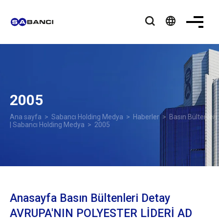
language
2005
Ana sayfa
>
Sabancı Holding Medya
>
Haberler
>
Basın Bültenleri
| Sabancı Holding Medya
> 2005
Anasayfa Basın Bültenleri Detay
AVRUPA'NIN POLYESTER LİDERİ AD