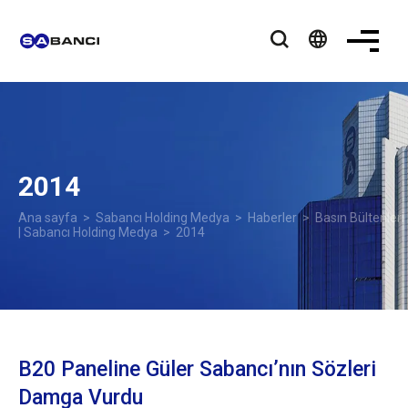
language
2014
Ana sayfa
>
Sabancı Holding Medya
>
Haberler
>
Basın Bültenleri
| Sabancı Holding Medya
> 2014
B20 Paneline Güler Sabancı’nın Sözleri
Damga Vurdu