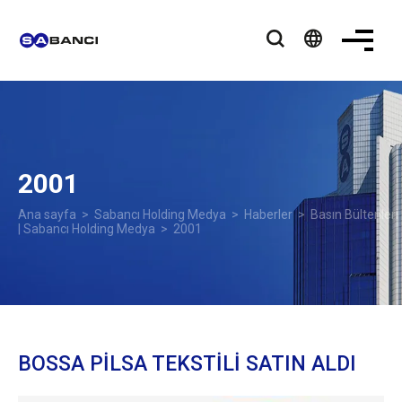
language
2001
Ana sayfa
>
Sabancı Holding Medya
>
Haberler
>
Basın Bültenleri
| Sabancı Holding Medya
> 2001
BOSSA PİLSA TEKSTİLİ SATIN ALDI