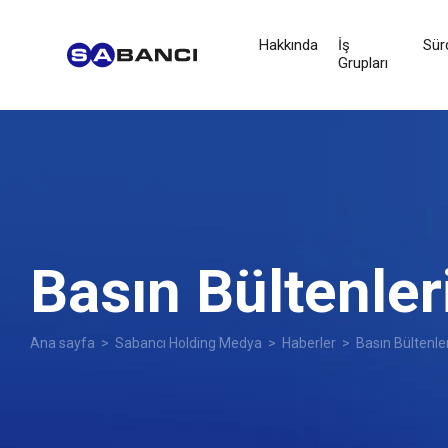
Hakkında
İş
Sürd
Grupları
Basın Bültenler
Ana sayfa
>
Sabancı Holding Medya
>
Haberler
> Basın Bültenler