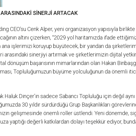
 ARASINDAKİ SİNERJİ ARTACAK
ng CEO’su Cenk Alper, yeni organizasyon yapısıyla birlikte b
cağının altını çizerken, “2029 yol haritamızda ifade ettiğimiz
n ana işlerimizi koruyup büyütecek, bir yandan da şirketleri
 arasındaki sinerjiyi artırmak ve şirketlerimizin dijital yetk
ital dönüşüm başarısının mimarlarından olan Hakan Binbaşgil
ması, Topluluğumuzun büyüme yolculuğunun da önemli itici 
k Haluk Dinçer’in sadece Sabancı Topluluğu için değil aynı 
ğumuzda 30 yıldır sürdürdüğü Grup Başkanlıkları görevlerin
imizin gelişmesinde önemli roller üstlendi. Yeni dönemde, si
yaptığı değerli katkılardan dolayı teşekkür ediyor, bundan