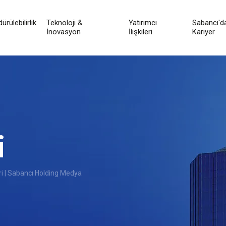
ürülebilirlik
Teknoloji &
Yatırımcı
Sabancı'd
İnovasyon
İlişkileri
Kariyer
i
i | Sabancı Holding Medya