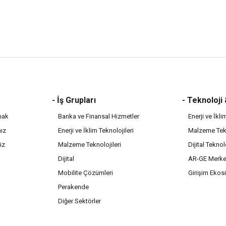
- İş Grupları
- Teknoloji
mak
Banka ve Finansal Hizmetler
Enerji ve İkli
mız
Enerji ve İklim Teknolojileri
Malzeme Tekn
iz
Malzeme Teknolojileri
Dijital Teknol
Dijital
AR-GE Merke
Mobilite Çözümleri
Girişim Ekos
Perakende
Diğer Sektörler