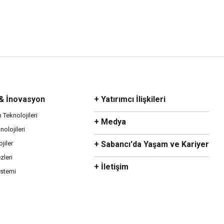
 & İnovasyon
+ Yatırımcı İlişkileri
m Teknolojileri
+ Medya
olojileri
ojiler
+ Sabancı'da Yaşam ve Kariyer
zleri
+ İletişim
istemi