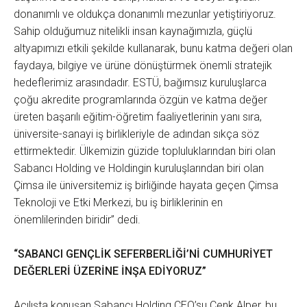
donanımlı ve oldukça donanımlı mezunlar yetiştiriyoruz.
Sahip olduğumuz nitelikli insan kaynağımızla, güçlü
altyapımızı etkili şekilde kullanarak, bunu katma değeri olan
faydaya, bilgiye ve ürüne dönüştürmek önemli stratejik
hedeflerimiz arasındadır. ESTÜ, bağımsız kuruluşlarca
çoğu akredite programlarında özgün ve katma değer
üreten başarılı eğitim-öğretim faaliyetlerinin yanı sıra,
üniversite-sanayi iş birlikleriyle de adından sıkça söz
ettirmektedir. Ülkemizin güzide topluluklarından biri olan
Sabancı Holding ve Holdingin kuruluşlarından biri olan
Çimsa ile üniversitemiz iş birliğinde hayata geçen Çimsa
Teknoloji ve Etki Merkezi, bu iş birliklerinin en
önemlilerinden biridir” dedi.
“SABANCI GENÇLİK SEFERBERLİĞİ’Nİ CUMHURİYET
DEĞERLERİ ÜZERİNE İNŞA EDİYORUZ”
Açılışta konuşan Sabancı Holding CEO’su Cenk Alper, bu