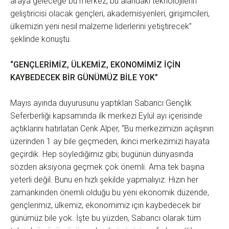
araya geleceğe bu merkez, bu alandaki teknolojilerin
geliştiricisi olacak gençleri, akademisyenleri, girişimcileri,
ülkemizin yeni nesil malzeme liderlerini yetiştirecek”
şeklinde konuştu.
“GENÇLERİMİZ, ÜLKEMİZ, EKONOMİMİZ İÇİN
KAYBEDECEK BİR GÜNÜMÜZ BİLE YOK”
Mayıs ayında duyurusunu yaptıkları Sabancı Gençlik
Seferberliği kapsamında ilk merkezi Eylül ayı içerisinde
açtıklarını hatırlatan Cenk Alper, “Bu merkezimizin açılışının
üzerinden 1 ay bile geçmeden, ikinci merkezimizi hayata
geçirdik. Hep söylediğimiz gibi; bugünün dünyasında
sözden aksiyona geçmek çok önemli. Ama tek başına
yeterli değil. Bunu en hızlı şekilde yapmalıyız. Hızın her
zamankinden önemli olduğu bu yeni ekonomik düzende,
gençlerimiz, ülkemiz, ekonomimiz için kaybedecek bir
günümüz bile yok. İşte bu yüzden, Sabancı olarak tüm