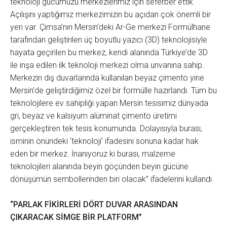
teknoloji gücümüzü merkezlerimiz için seferber ettik.
Açılışını yaptığımız merkezimizin bu açıdan çok önemli bir
yeri var. Çimsa’nın Mersin’deki Ar-Ge merkezi Formülhane
tarafından geliştirilen üç boyutlu yazıcı (3D) teknolojisiyle
hayata geçirilen bu merkez, kendi alanında Türkiye’de 3D
ile inşa edilen ilk teknoloji merkezi olma unvanına sahip.
Merkezin dış duvarlarında kullanılan beyaz çimento yine
Mersin’de geliştirdiğimiz özel bir formülle hazırlandı. Tüm bu
teknolojilere ev sahipliği yapan Mersin tesisimiz dünyada
gri, beyaz ve kalsiyum alüminat çimento üretimi
gerçekleştiren tek tesis konumunda. Dolayısıyla burası,
isminin önündeki ‘teknoloji’ ifadesini sonuna kadar hak
eden bir merkez. İnanıyoruz ki burası, malzeme
teknolojileri alanında beyin göçünden beyin gücüne
dönüşümün sembollerinden biri olacak” ifadelerini kullandı.
“PARLAK FİKİRLERİ DÖRT DUVAR ARASINDAN
ÇIKARACAK SİMGE BİR PLATFORM”