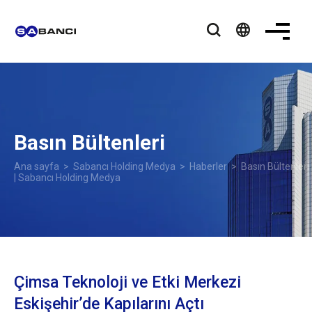
language
Basın Bültenleri
Ana sayfa
>
Sabancı Holding Medya
>
Haberler
> Basın Bültenleri
| Sabancı Holding Medya
Çimsa Teknoloji ve Etki Merkezi
Eskişehir’de Kapılarını Açtı