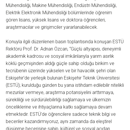
Mühendisliği, Makine Mühendisliği, Endüstri Mühendisliği,
Elektrik Elektronik Mühendisliği bölümlerinde öğrenim
gören lisans, yüksek lisans ve doktora öğrencileri,
araştırmacılar ve girişimciler yararlanabilecek.
Konuyla ilgili düzenlenen basın toplantısında konuşan ESTÜ
Rektörü Prof. Dr. Adnan Özcan, “Güçlü altyapısı, deneyimli
akademik kadrosu ve sosyal imkânlarıyla yarım asırlık
köklü geçmişinden aldığı güçle sahip olduğu birikim ve
tecrübenin üzerinde yükselen ve bir havacılık şehri olan
Eskişehir’de yerleşik bulunan Eskişehir Teknik Üniversitesi
(ESTÜ); kurulduğu günden bu yana istihdam edilebilir nitelikli
mezunlar vermeye, araştırma potansiyelini arttırmaya,
sürekliliği ve sürdürülebilirliği sağlamaya ve ülkemizin
önceliklerine ve ihtiyaçlarına katkı sağlamaya devam
etmektedir. ESTÜ’de öğrencilere sadece teknik bilgi ve
beceriler kazandırmıyoruz, aynı zamanda da eleştirel
düşünme becerisine sahip, kültürel ve sosyal açıdan