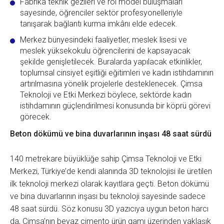
Fabrika teknik gezileri ve rol model buluşmaları
sayesinde, öğrenciler sektör profesyonelleriyle
tanışarak bağlantı kurma imkânı elde edecek.
Merkez bünyesindeki faaliyetler, meslek lisesi ve
meslek yüksekokulu öğrencilerini de kapsayacak
şekilde genişletilecek. Buralarda yapılacak etkinlikler,
toplumsal cinsiyet eşitliği eğitimleri ve kadın istihdamının
artırılmasına yönelik projelerle desteklenecek. Çimsa
Teknoloji ve Etki Merkezi böylece, sektörde kadın
istihdamının güçlendirilmesi konusunda bir köprü görevi
görecek.
Beton dökümü ve bina duvarlarının inşası 48 saat sürdü
140 metrekare büyüklüğe sahip Çimsa Teknoloji ve Etki
Merkezi, Türkiye’de kendi alanında 3D teknolojisi ile üretilen
ilk teknoloji merkezi olarak kayıtlara geçti. Beton dökümü
ve bina duvarlarının inşası bu teknoloji sayesinde sadece
48 saat sürdü. Söz konusu 3D yazıcıya uygun beton harcı
da, Çimsa’nın beyaz çimento ürün gamı üzerinden yaklaşık