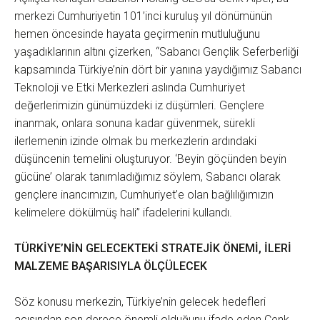
merkezi Cumhuriyetin 101’inci kuruluş yıl dönümünün
hemen öncesinde hayata geçirmenin mutluluğunu
yaşadıklarının altını çizerken, “Sabancı Gençlik Seferberliği
kapsamında Türkiye’nin dört bir yanına yaydığımız Sabancı
Teknoloji ve Etki Merkezleri aslında Cumhuriyet
değerlerimizin günümüzdeki iz düşümleri. Gençlere
inanmak, onlara sonuna kadar güvenmek, sürekli
ilerlemenin izinde olmak bu merkezlerin ardındaki
düşüncenin temelini oluşturuyor. ‘Beyin göçünden beyin
gücüne’ olarak tanımladığımız söylem, Sabancı olarak
gençlere inancımızın, Cumhuriyet’e olan bağlılığımızın
kelimelere dökülmüş hali” ifadelerini kullandı.
TÜRKİYE’NİN GELECEKTEKİ STRATEJİK ÖNEMİ, İLERİ
MALZEME BAŞARISIYLA ÖLÇÜLECEK
Söz konusu merkezin, Türkiye’nin gelecek hedefleri
açısından son derece önemli olduğunu ifade eden Cenk