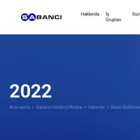
Hakkında
İş
Sürd
Grupları
2022
Ana sayfa
>
Sabancı Holding Medya
>
Haberler
>
Basın Bültenle