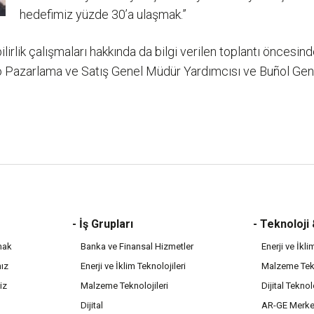
hedefimiz yüzde 30’a ulaşmak.”
ebilirlik çalışmaları hakkında da bilgi verilen toplantı önc
azarlama ve Satış Genel Müdür Yardımcısı ve Buñol Genel M
- İş Grupları
- Teknoloji
mak
Banka ve Finansal Hizmetler
Enerji ve İkli
mız
Enerji ve İklim Teknolojileri
Malzeme Tekn
iz
Malzeme Teknolojileri
Dijital Teknol
Dijital
AR-GE Merke