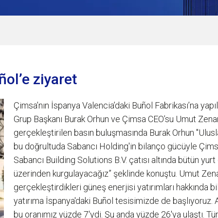
ol’e ziyaret
Çimsa’nın İspanya Valencia’daki Buñol Fabrikası’na yap
Grup Başkanı Burak Orhun ve Çimsa CEO’su Umut Zenar’ı
gerçekleştirilen basın buluşmasında Burak Orhun "Ulus
bu doğrultuda Sabancı Holding'in bilanço gücüyle Çimsa'n
Sabancı Building Solutions B.V. çatısı altında bütün yurt
üzerinden kurgulayacağız” şeklinde konuştu. Umut Zenar
gerçekleştirdikleri güneş enerjisi yatırımları hakkında b
yatırıma İspanya'daki Buñol tesisimizde de başlıyoruz. A
bu oranımız yüzde 7'ydi. Şu anda yüzde 26'ya ulaştı. Tü