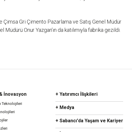
esinde Çimsa Gri Çimento Pazarlama ve Satış Genel Müdür
üdürü Onur Yazgan’ın da katılımıyla fabrika gezildi.
 & İnovasyon
+ Yatırımcı İlişkileri
m Teknolojileri
+ Medya
olojileri
ojiler
+ Sabancı'da Yaşam ve Kariyer
zleri