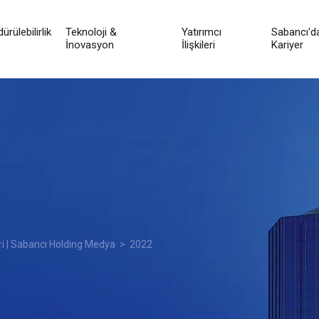
ürülebilirlik
Teknoloji &
Yatırımcı
Sabancı'd
İnovasyon
İlişkileri
Kariyer
ri | Sabancı Holding Medya
> 2022