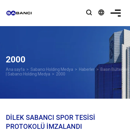
language
2000
Ana sayfa
>
Sabancı Holding Medya
>
Haberler
>
Basın Bültenleri
| Sabancı Holding Medya
> 2000
DİLEK SABANCI SPOR TESİSİ
PROTOKOLÜ İMZALANDI