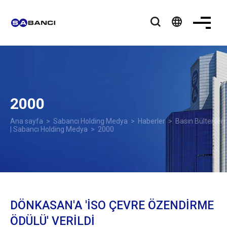
language
2000
Ana sayfa
>
Sabancı Holding Medya
>
Haberler
>
Basın Bültenleri
| Sabancı Holding Medya
> 2000
DÖNKASAN'A 'İSO ÇEVRE ÖZENDİRME
ÖDÜLÜ' VERİLDİ