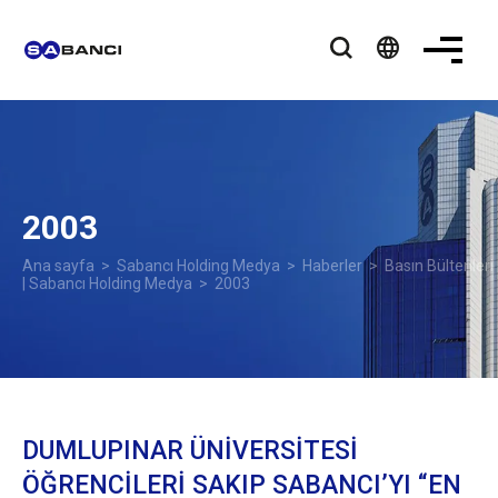
language
2003
Ana sayfa
>
Sabancı Holding Medya
>
Haberler
>
Basın Bültenleri
| Sabancı Holding Medya
> 2003
DUMLUPINAR ÜNİVERSİTESİ
ÖĞRENCİLERİ SAKIP SABANCI’YI “EN