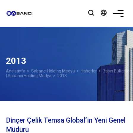
language
2013
Ana sayfa
>
Sabancı Holding Medya
>
Haberler
>
Basın Bültenleri
| Sabancı Holding Medya
> 2013
Dinçer Çelik Temsa Global’in Yeni Genel
Müdürü