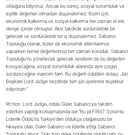
olduğunu biliyoruz. Ancak bu süreç, sosyal sorumluluk ve
eşitlik değerleri olmadan düşünülemez. Bizim için,
ekonomik kalkınma ve sosyal kalkınma her zaman el ele,
denge içinde olmuştur. Aksi takdirde sürdürülebilir bir
gelecek ve sürdürülebilir bir iş düşünülemez. Sabancı
Topluluğu olarak, bizler de ekonomik atılımlarımızı
yaparken temel değerlerimizi her zaman koruduk. Sabancı
Topluluğu’nu yönetecek gelecek nesillerin de bu değerleri
koruyacağına, sosyal sorumluluk alanında aynı çizgiyi
sürdüreceğine inancım tam. Bu değerli ödülden dolayı, Jüri
Başkanı Lord Judge nezdinde tüm jüri üyelerine teşekkür
ediyorum.”
Rt.Hon. Lord Judge, ödülü Güler Sabancı’ya takdim
ederken yaptığı konuşmasında ise ”Bu yıl FIRST Sorumlu
Liderlik Ödülü’nü Türkiye’den oldukça olağanüstü bir
hikayesi olan, Güler Sabancı ve liderlik ettiği Sabancı
Topluluğu alıyor. Tıpkı tüm diğer ödüllerde olduğu gibi, bu