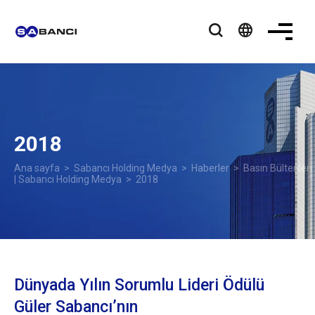
language
2018
Ana sayfa
>
Sabancı Holding Medya
>
Haberler
>
Basın Bültenleri
| Sabancı Holding Medya
> 2018
Dünyada Yılın Sorumlu Lideri Ödülü
Güler Sabancı’nın