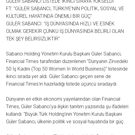
GÜLER SABANCI LİSTEDE İKİNCİ SIRAYA YÜKSELDİ
FT: "GÜLER SABANCI, TÜRKİYE'NİN POLİTİK, SOSYAL VE
KÜLTÜREL HAYATINDA ÖNEMLİ BİR GÜÇ"
GÜLER SABANCI: "İŞ DÜNYASINDA HIZLI VE ESNEK
OLMAK GEREKİR ÇÜNKÜ İŞ DÜNYASINDA BELİRLİ OLAN
TEK ŞEY BELİRSİZLİKTİR"
Sabancı Holding Yönetim Kurulu Başkanı Güler Sabancı,
Financial Times tarafından düzenlenen "Dünyanın Zirvedeki
50 İş Kadını (Top 50 Women In World Business)" listesinde
ikinci sırada yer aldı. Güler Sabancı geçen sene de
Financial Times'ın hazırladığı listede üçüncü sıradaydı.
Dünyanın en etkin ekonomi yayınlarından olan Financial
Times, Güler Sabancı'ya ilişkin tanıtım yazısında şu ifadeleri
kullandı: "Büyük Türk Holding'inin Yönetim Kurulu Başkanı
Güler Sabancı, ülkenin politik ve sosyal hayatında bir güç.