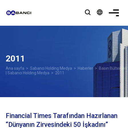
language
2011
Ana sayfa
>
Sabancı Holding Medya
>
Haberler
>
Basın Bültenleri
| Sabancı Holding Medya
> 2011
Financial Times Tarafından Hazırlanan
“Dünyanın Zirvesindeki 50 İşkadını”