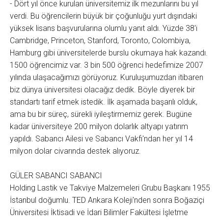
- Dört yıl önce kurulan üniversitemiz ilk mezunlarını bu yıl
verdi. Bu öğrencilerin büyük bir çoğunluğu yurt dışındaki
yüksek lisans başvurularına olumlu yanıt aldı. Yüzde 38'i
Cambridge, Princeton, Stanford, Toronto, Colombiya,
Hamburg gibi üniversitelerde burslu okumaya hak kazandı.
1500 öğrencimiz var. 3 bin 500 öğrenci hedefimize 2007
yılında ulaşacağımızı görüyoruz. Kuruluşumuzdan itibaren
biz dünya üniversitesi olacağız dedik. Böyle diyerek bir
standartı tarif etmek istedik. İlk aşamada başarılı olduk,
ama bu bir süreç, sürekli iyileştirmemiz gerek. Bugüne
kadar üniversiteye 200 milyon dolarlık altyapı yatırım
yapıldı. Sabancı Ailesi ve Sabancı Vakfı'ndan her yıl 14
milyon dolar civarında destek alıyoruz.
GÜLER SABANCI SABANCI
Holding Lastik ve Takviye Malzemeleri Grubu Başkanı 1955
İstanbul doğumlu. TED Ankara Koleji'nden sonra Boğaziçi
Üniversitesi İktisadi ve İdari Bilimler Fakültesi İşletme