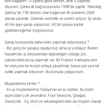
Ben bağlarım 10 yaşına geldi derken, artık 5 yaşında
diyorum. Çünkü ilk bağ bozumunu 1998'de yaptık. Tekirdağ
Şarköy'de 130 dönüm olan bağımızın ilk ürünlerini 2000
yılında çıkardık. Giderek verimlilik ve üretim artıyor. Şu anda
40 bin şişe şarap yapıyoruz. 60 bin şişeye kadar
gidebileceğimizi öngörüyoruz.
Şarap konusunda daha neler yapmak istiyorsunuz ?
- Biz genç bir şarapçı sayılıyoruz, ama iyi yoldayız. Benim
hayalimde, iş dünyasından alışkanlığım olduğu için,
yabancılarla bu işi yapmak var. Bir Fransız markayla yeni
bir ürün,yeni bir lezzet ortaya çıkartmak, bunun için yeni bir
evlilik yapmak istiyorum. Bu konuda çalışıyorum.
Müşterileriniz kimler ?
- En iyi müşterilerimiz Türkiye'nin en iyi otelleri. Bu bizim
açımızdan çok sevindirici. Four Seasons, Çırağan,
Swissotel... Eş, dost ve arkadaşlarımdan da müşteri olarak