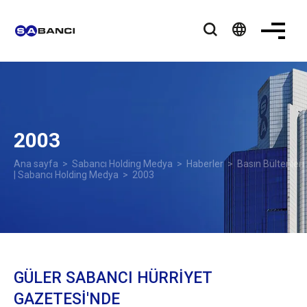
language
2003
Ana sayfa
>
Sabancı Holding Medya
>
Haberler
>
Basın Bültenleri
| Sabancı Holding Medya
> 2003
GÜLER SABANCI HÜRRİYET
GAZETESİ'NDE