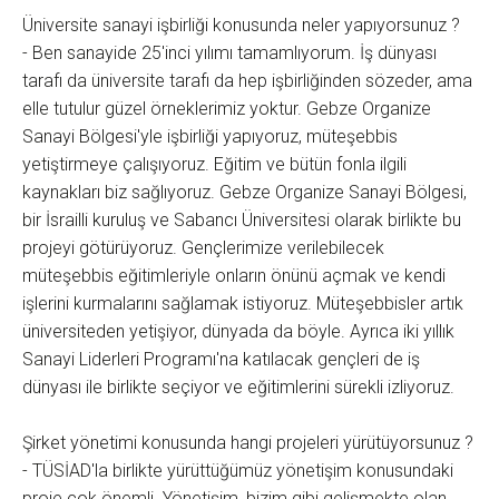
Üniversite sanayi işbirliği konusunda neler yapıyorsunuz ?
- Ben sanayide 25'inci yılımı tamamlıyorum. İş dünyası
tarafı da üniversite tarafı da hep işbirliğinden sözeder, ama
elle tutulur güzel örneklerimiz yoktur. Gebze Organize
Sanayi Bölgesi'yle işbirliği yapıyoruz, müteşebbis
yetiştirmeye çalışıyoruz. Eğitim ve bütün fonla ilgili
kaynakları biz sağlıyoruz. Gebze Organize Sanayi Bölgesi,
bir İsrailli kuruluş ve Sabancı Üniversitesi olarak birlikte bu
projeyi götürüyoruz. Gençlerimize verilebilecek
müteşebbis eğitimleriyle onların önünü açmak ve kendi
işlerini kurmalarını sağlamak istiyoruz. Müteşebbisler artık
üniversiteden yetişiyor, dünyada da böyle. Ayrıca iki yıllık
Sanayi Liderleri Programı'na katılacak gençleri de iş
dünyası ile birlikte seçiyor ve eğitimlerini sürekli izliyoruz.
Şirket yönetimi konusunda hangi projeleri yürütüyorsunuz ?
- TÜSİAD'la birlikte yürüttüğümüz yönetişim konusundaki
proje çok önemli. Yönetişim, bizim gibi gelişmekte olan