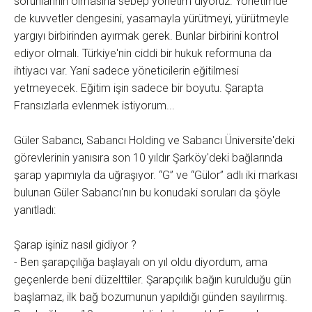
sorunlarının olmasına sebep yönetim diyoruz. Yönetimde
de kuvvetler dengesini, yasamayla yürütmeyi, yürütmeyle
yargıyı birbirinden ayırmak gerek. Bunlar birbirini kontrol
ediyor olmalı. Türkiye'nin ciddi bir hukuk reformuna da
ihtiyacı var. Yani sadece yöneticilerin eğitilmesi
yetmeyecek. Eğitim işin sadece bir boyutu. Şarapta
Fransızlarla evlenmek istiyorum...
Güler Sabancı, Sabancı Holding ve Sabancı Üniversite'deki
görevlerinin yanısıra son 10 yıldır Şarköy'deki bağlarında
şarap yapımıyla da uğraşıyor. ‘‘G’’ ve ‘‘Gülor’’ adlı iki markası
bulunan Güler Sabancı'nın bu konudaki soruları da şöyle
yanıtladı:
Şarap işiniz nasıl gidiyor ?
- Ben şarapçılığa başlayalı on yıl oldu diyordum, ama
geçenlerde beni düzelttiler. Şarapçılık bağın kurulduğu gün
başlamaz, ilk bağ bozumunun yapıldığı günden sayılırmış.