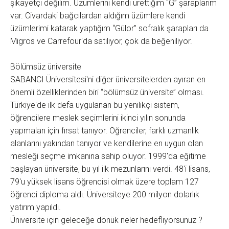
şikayetçi değilim. Üzümlerini kendi ürettiğim ‘‘G’’ şaraplarım
var. Civardaki bağcılardan aldığım üzümlere kendi
üzümlerimi katarak yaptığım ‘‘Gülor’’ sofralık şarapları da
Migros ve Carrefour'da satılıyor, çok da beğeniliyor.
Bölümsüz üniversite
SABANCI Üniversitesi'ni diğer üniversitelerden ayıran en
önemli özelliklerinden biri ‘‘bölümsüz üniversite’’ olması.
Türkiye'de ilk defa uygulanan bu yenilikçi sistem,
öğrencilere meslek seçimlerini ikinci yılın sonunda
yapmaları için fırsat tanıyor. Öğrenciler, farklı uzmanlık
alanlarını yakından tanıyor ve kendilerine en uygun olan
mesleği seçme imkanına sahip oluyor. 1999'da eğitime
başlayan üniversite, bu yıl ilk mezunlarını verdi. 48'i lisans,
79'u yüksek lisans öğrencisi olmak üzere toplam 127
öğrenci diploma aldı. Üniversiteye 200 milyon dolarlık
yatırım yapıldı.
Üniversite için geleceğe dönük neler hedefliyorsunuz ?