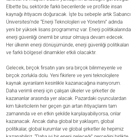
Elbette bu, sektörde farklı becerilerde ve profilde insan
kaynağı ihtiyacını doğuracak. İşte bu sebeple artık Sabancı
Üniversitesi’nde “Enerji Teknolojileri ve Yönetimi” adında
yeni bir yüksek lisans programımız var. Enerji politikalarında
enerji güvenliği önemli bir unsur olmaya devam edecek.
Her ülkenin enerji dönüşümünde, enerji güvenliği politikaları
ve farklı bölgesel dinamikler etkili olacaktır.
Gelecek, birçok fırsatın yanı sıra birçok bilinmeyenle ve
birçok zorlukla dolu. Yeni fikirlere ve yeni teknolojilere
kaynak ayıranların kesinlikle kazanacağına inanıyorum.
Daha verimli enerji için çalışan ülkeler ve şirketler de
kazananlar arasında yer alacak. Pazardaki oyunculardan
kim tüketicilerin her geçen gün artan ihtiyaçlarını tam
zamanında ve en etkin şekilde karşılayabiliyorsa, onlar
kazanacak. Ancak daha global bir yaklaşım, global
politikalar, global kurumlar ve global şirketler ile hepimiz
kazanabiliriz. “Daha iyi bir enerji geleceği” gerçeğini birlikte