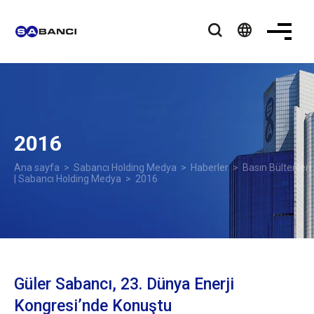
language
2016
Ana sayfa
>
Sabancı Holding Medya
>
Haberler
>
Basın Bültenleri
| Sabancı Holding Medya
> 2016
Güler Sabancı, 23. Dünya Enerji
Kongresi’nde Konuştu