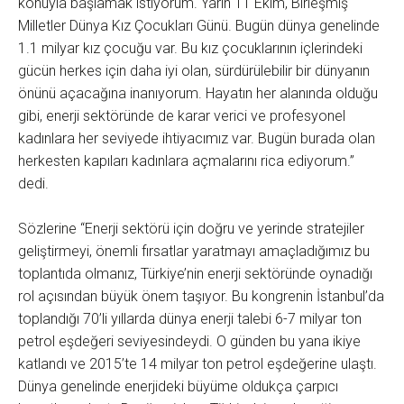
konuyla başlamak istiyorum. Yarın 11 Ekim, Birleşmiş
Milletler Dünya Kız Çocukları Günü. Bugün dünya genelinde
1.1 milyar kız çocuğu var. Bu kız çocuklarının içlerindeki
gücün herkes için daha iyi olan, sürdürülebilir bir dünyanın
önünü açacağına inanıyorum. Hayatın her alanında olduğu
gibi, enerji sektöründe de karar verici ve profesyonel
kadınlara her seviyede ihtiyacımız var. Bugün burada olan
herkesten kapıları kadınlara açmalarını rica ediyorum.”
dedi.
Sözlerine “Enerji sektörü için doğru ve yerinde stratejiler
geliştirmeyi, önemli fırsatlar yaratmayı amaçladığımız bu
toplantıda olmanız, Türkiye’nin enerji sektöründe oynadığı
rol açısından büyük önem taşıyor. Bu kongrenin İstanbul’da
toplandığı 70’li yıllarda dünya enerji talebi 6-7 milyar ton
petrol eşdeğeri seviyesindeydi. O günden bu yana ikiye
katlandı ve 2015’te 14 milyar ton petrol eşdeğerine ulaştı.
Dünya genelinde enerjideki büyüme oldukça çarpıcı