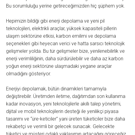
Bu sorumluluğu yerine getireceğimizden hiç şüphem yok.
Hepimizin bildiği gibi enerji depolama ve yeni pil
teknolojileri, elektrikli araçlar, yüksek kapasiteli pillerin
ulaşım sektörüne etkisi, karbon emilimi ve depolama
seçenekleri gibi heyecan verici ve hatta sarsıcı teknolojik
gelişmeler yolda. Bu tür gelişmeler bize, yenilenebilirlik ve
enerji verimliliğinin, daha sürdürülebilir ve daha az karbon
yoğun enerji sektörüne ulaşmadaki yegane araçlar
olmadığını gösteriyor.
Enerjiyi depolamak, bütün dinamikleri tamamıyla
değiştirebilir. Üretimden iletime, dağıtımdan son kullanıma
kadar inovasyon, yeni teknolojilerle akıllı talep yönetimi,
dijital ve mobil teknolojilerin desteği ile yenilikçi piyasa
tasarımı ve “üre-keticiler” yani üreten tüketiciler bize daha
rekabetçi ve verimli bir gelecek sunacak. Gelecekte
tüketici ve müşteri odaklı yaklaşımın artacağını göreceğiz.