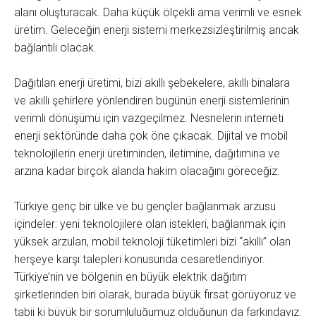
alanı oluşturacak. Daha küçük ölçekli ama verimli ve esnek
üretim. Geleceğin enerji sistemi merkezsizleştirilmiş ancak
bağlantılı olacak.
Dağıtılan enerji üretimi, bizi akıllı şebekelere, akıllı binalara
ve akıllı şehirlere yönlendiren bugünün enerji sistemlerinin
verimli dönüşümü için vazgeçilmez. Nesnelerin interneti
enerji sektöründe daha çok öne çıkacak. Dijital ve mobil
teknolojilerin enerji üretiminden, iletimine, dağıtımına ve
arzına kadar birçok alanda hakim olacağını göreceğiz.
Türkiye genç bir ülke ve bu gençler bağlanmak arzusu
içindeler: yeni teknolojilere olan istekleri, bağlanmak için
yüksek arzuları, mobil teknoloji tüketimleri bizi “akıllı” olan
herşeye karşı talepleri konusunda cesaretlendiriyor.
Türkiye’nin ve bölgenin en büyük elektrik dağıtım
şirketlerinden biri olarak, burada büyük fırsat görüyoruz ve
tabii ki büyük bir sorumluluğumuz olduğunun da farkındayız.