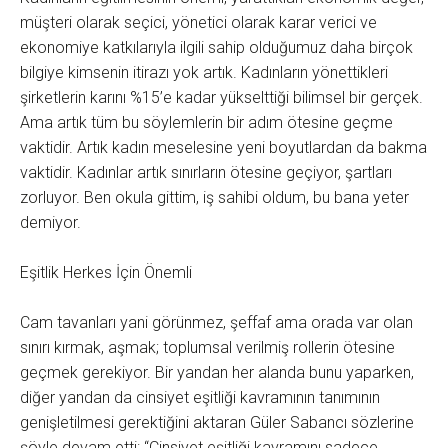
müşteri olarak seçici, yönetici olarak karar verici ve
ekonomiye katkılarıyla ilgili sahip olduğumuz daha birçok
bilgiye kimsenin itirazı yok artık. Kadınların yönettikleri
şirketlerin karını %15’e kadar yükselttiği bilimsel bir gerçek.
Ama artık tüm bu söylemlerin bir adım ötesine geçme
vaktidir. Artık kadın meselesine yeni boyutlardan da bakma
vaktidir. Kadınlar artık sınırların ötesine geçiyor, şartları
zorluyor. Ben okula gittim, iş sahibi oldum, bu bana yeter
demiyor.
Eşitlik Herkes İçin Önemli
Cam tavanları yani görünmez, şeffaf ama orada var olan
sınırı kırmak, aşmak; toplumsal verilmiş rollerin ötesine
geçmek gerekiyor. Bir yandan her alanda bunu yaparken,
diğer yandan da cinsiyet eşitliği kavramının tanımının
genişletilmesi gerektiğini aktaran Güler Sabancı sözlerine
şöyle devam etti: “Cinsiyet eşitliği kavramını sadece