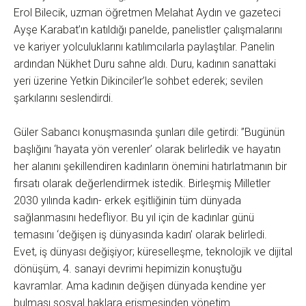
Erol Bilecik, uzman öğretmen Melahat Aydın ve gazeteci
Ayşe Karabat’ın katıldığı panelde, panelistler çalışmalarını
ve kariyer yolculuklarını katılımcılarla paylaştılar. Panelin
ardından Nükhet Duru sahne aldı. Duru, kadının sanattaki
yeri üzerine Yetkin Dikinciler’le sohbet ederek; sevilen
şarkılarını seslendirdi.
Güler Sabancı konuşmasında şunları dile getirdi: ”Bugünün
başlığını ‘hayata yön verenler’ olarak belirledik ve hayatın
her alanını şekillendiren kadınların önemini hatırlatmanın bir
fırsatı olarak değerlendirmek istedik. Birleşmiş Milletler
2030 yılında kadın- erkek eşitliğinin tüm dünyada
sağlanmasını hedefliyor. Bu yıl için de kadınlar günü
temasını ‘değişen iş dünyasında kadın’ olarak belirledi.
Evet, iş dünyası değişiyor; küreselleşme, teknolojik ve dijital
dönüşüm, 4. sanayi devrimi hepimizin konuştuğu
kavramlar. Ama kadının değişen dünyada kendine yer
bulması sosyal haklara erişmesinden yönetim