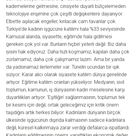
kademelerine gelmesine, cinsiyete duyarlı bütçelemeden
teknolojiye erişimine çok çeşitli değişkenlere dayanıyor.
Elbette aşılacak engeller, kırılacak cam tavanlar çok.
Türkiye’de kadının işgücüne katılımı hala %33 seviyesinde.
Kamusal alanda, siyasette, eğitimde hala gidilmesi
gereken çok yol var. Bunların hiçbiri yeterli değil. Biz daha
iyisini hak ediyoruz. Daha hızlı koşmamız, kapıları daha çok
zorlamamız, daha çok çalışmamız lazım. Ama bir yanda
da yadsınamaz ilerlemeler var. Tünelin ucundan bir ışık
sızıyor. Karar alıcı olarak siyasete katılım dünya genelinde
artıyor. Eğitime katılım oranları yükseliyor. Medyanın, sivil
toplumun, kamunun, iş dünyasının kadın meselesine karşı
duyarlılıkları artıyor. ‘Eşitliğin’ sağlanmasının, toplumun tek
bir kesimi için değil, ortak geleceğimiz için kritik önem
taşıdığını artık herkes biliyor. Kadınların dünyanın birçok
ülkesinde işgücünün dışında kalmasının sadece kadınlara
değil, küresel kalkınmaya zarar verdiği defalarca ispatlandı.
Kadınların eğitilmesinin önemi, yarattıkları ekonomik değer,