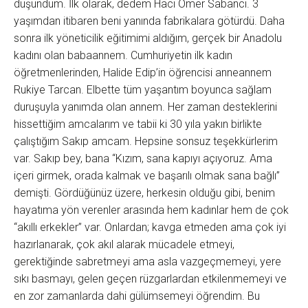
düşündüm. İlk olarak, dedem Hacı Ömer Sabancı. 3
yaşımdan itibaren beni yanında fabrikalara götürdü. Daha
sonra ilk yöneticilik eğitimimi aldığım, gerçek bir Anadolu
kadını olan babaannem. Cumhuriyetin ilk kadın
öğretmenlerinden, Halide Edip’in öğrencisi anneannem
Rukiye Tarcan. Elbette tüm yaşantım boyunca sağlam
duruşuyla yanımda olan annem. Her zaman desteklerini
hissettiğim amcalarım ve tabii ki 30 yıla yakın birlikte
çalıştığım Sakıp amcam. Hepsine sonsuz teşekkürlerim
var. Sakıp bey, bana “Kızım, sana kapıyı açıyoruz. Ama
içeri girmek, orada kalmak ve başarılı olmak sana bağlı”
demişti. Gördüğünüz üzere, herkesin olduğu gibi, benim
hayatıma yön verenler arasında hem kadınlar hem de çok
“akıllı erkekler” var. Onlardan; kavga etmeden ama çok iyi
hazırlanarak, çok akıl alarak mücadele etmeyi,
gerektiğinde sabretmeyi ama asla vazgeçmemeyi, yere
sıkı basmayı, gelen geçen rüzgarlardan etkilenmemeyi ve
en zor zamanlarda dahi gülümsemeyi öğrendim. Bu