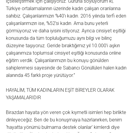
içselleştirmek için çalışıyoruz. Gururla söylüyorum ki,
Türkiye ortalamalarının üzerinde kadın çalışan oranlarına
sahibiz. Çalışanlarımızın %40’ı kadın. 2016 yılında terfi eden
çalışanlarımızın ise, %52'si kadın. Ama bunu yeterli
görmüyoruz ve daha iyisini istiyoruz. Ayrıca cinsiyet eşitliği
konusunda da tüm topluluğumuzu aynı bilgi ve bilinç
düzeyine taşıyoruz. Geride bıraktığımız yıl 10.000’i aşkın
çalışanımıza toplumsal cinsiyet eşitliği konusunda online
eğitim verdik. Çalışanlarımızın bu konuyu gönülden
sahiplenmesi sayesinde de Sabancı Gönüllüleri halen kadın
alanında 45 farklı proje yürütüyor.”
HAYALİM, TÜM KADINLARIN EŞİT BİREYLER OLARAK
YAŞAMALARIDIR
Birazdan hayata yön veren çok kıymetli isimleri hep birlikte
dinleyeceğiz. Ben de bu konuşmaya hazırlanırken, benim
‘hayatta yönümü bulmama destek olanlar’ kimlerdi diye