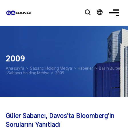
language
2009
Ana sayfa
>
Sabancı Holding Medya
>
Haberler
>
Basın Bültenleri
| Sabancı Holding Medya
> 2009
Güler Sabancı, Davos'ta Bloomberg'in
Sorularını Yanıtladı