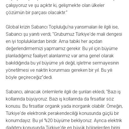
çalışıyoruz ve şu açıktır ki, gelişmekte olan ülkeler
çözümün bir parçası olacaktır."
Global krizin Sabancı Topluluğu'na yansımaları ile ilgili ise,
Sabancı şu yanıtı verdi; "Grubumuz Türkiye'de mali dengesi
en iyi topluluklardan biridir. Ama tabiki her açıdan
değerlendirmemizi yapmamız gerekir. Bu yıl için büyüme
planladığımız faaliyet alanlarımız var ama genel olarak
bakıldığında bu yıl büyüme yılı değil, işletme sermayesinin
yönetilmesi ve naktin korunması gereken bir yıl. Bu yılı
böyle geçireceğiz"dedi.
Sabancı, alınacak önlemlerle ilgili de şunları ekledi; "Bazı iş
kollarında büyüyoruz. Bazı iş kollarında da fırsatlar söz
konusu. Bu fırsatlar organik yada inorganik olabilir. Örneğin,
Türkiye'de elektronik perakendeciliği konusunda güçlü bir
konumdayız. Bu yıl %20 büyüme bekliyoruz. Ayrıca elektrik
dağıtımı konusunda Türkiye'de en büyük bölgelerden birini