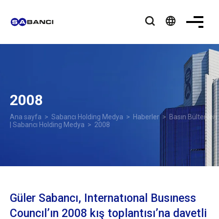
language
2008
Ana sayfa
>
Sabancı Holding Medya
>
Haberler
>
Basın Bültenleri
| Sabancı Holding Medya
> 2008
Güler Sabancı, Internatıonal Busıness
Councıl’ın 2008 kış toplantısı’na davetli