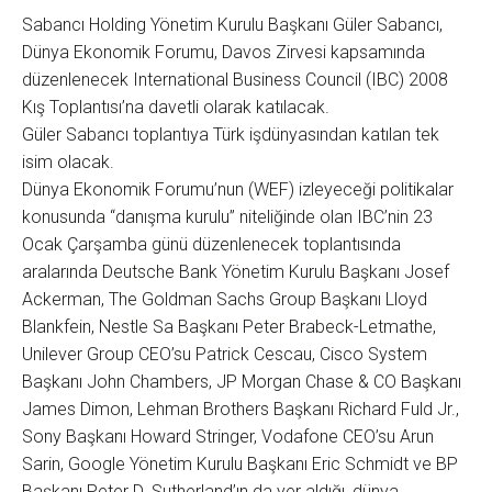
Sabancı Holding Yönetim Kurulu Başkanı Güler Sabancı,
Dünya Ekonomik Forumu, Davos Zirvesi kapsamında
düzenlenecek International Business Council (IBC) 2008
Kış Toplantısı’na davetli olarak katılacak.
Güler Sabancı toplantıya Türk işdünyasından katılan tek
isim olacak.
Dünya Ekonomik Forumu’nun (WEF) izleyeceği politikalar
konusunda “danışma kurulu” niteliğinde olan IBC’nin 23
Ocak Çarşamba günü düzenlenecek toplantısında
aralarında Deutsche Bank Yönetim Kurulu Başkanı Josef
Ackerman, The Goldman Sachs Group Başkanı Lloyd
Blankfein, Nestle Sa Başkanı Peter Brabeck-Letmathe,
Unilever Group CEO’su Patrick Cescau, Cisco System
Başkanı John Chambers, JP Morgan Chase & CO Başkanı
James Dimon, Lehman Brothers Başkanı Richard Fuld Jr.,
Sony Başkanı Howard Stringer, Vodafone CEO’su Arun
Sarin, Google Yönetim Kurulu Başkanı Eric Schmidt ve BP
Başkanı Peter D. Sutherland’ın da yer aldığı, dünya