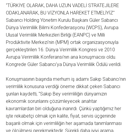
"TÜRKİYE OLARAK, DAHA UZUN VADELİ STRATEJİLERE
ODAKLANARAK, BU VİZYONLA HAREKET ETMELİYİZ"
Sabancı Holding Yönetim Kurulu Başkanı Güler Sabancı
Dünya Verimlilik Bilimi Konfederasyonu (WCPS), Avrupa
Ulusal Verimlilik Merkezleri Birliği (EANPC) ve Milli
Prodüktivite Merkezi'nin (MPM) ortak organizasyonuyla
gerçekleştirilen 16. Dünya Verimlilik Kongresi ve 2010
Avrupa Verimlilik Konferansı'nın ana konuşmacısı oldu.
Kongrede Güler Sabancı'ya Dünya Verimlilik Ödülü verildi.
Konuşmasının başında merhum iş adamı Sakıp Sabancı'nın
verimlilik konusuna verdiği öneme dikkat çeken Sabancı
şunları kaydetti, "Sakıp Bey verimliliğin dünyamızın
ekonomik sorunlarını çözümleyecek anahtar
kavramlardan biri olduğuna inanırdı. Çünkü yaptığımız her
işte rekabetçi olmak için kalite, fiyat, servis üçgeninde
başarılı olmak için verimliliğin her aşamada tanımlanması
ve ölçülmesi gerekmektedir. Sürekli daha iyiyi arama,