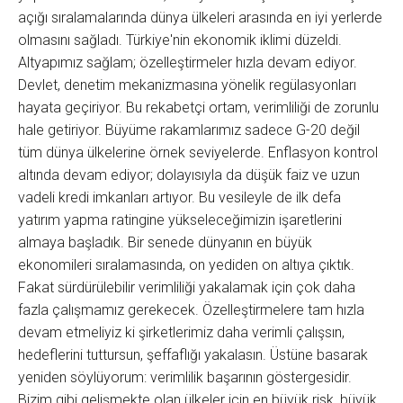
açığı sıralamalarında dünya ülkeleri arasında en iyi yerlerde
olmasını sağladı. Türkiye'nin ekonomik iklimi düzeldi.
Altyapımız sağlam; özelleştirmeler hızla devam ediyor.
Devlet, denetim mekanizmasına yönelik regülasyonları
hayata geçiriyor. Bu rekabetçi ortam, verimliliği de zorunlu
hale getiriyor. Büyüme rakamlarımız sadece G-20 değil
tüm dünya ülkelerine örnek seviyelerde. Enflasyon kontrol
altında devam ediyor; dolayısıyla da düşük faiz ve uzun
vadeli kredi imkanları artıyor. Bu vesileyle de ilk defa
yatırım yapma ratingine yükseleceğimizin işaretlerini
almaya başladık. Bir senede dünyanın en büyük
ekonomileri sıralamasında, on yediden on altıya çıktık.
Fakat sürdürülebilir verimliliği yakalamak için çok daha
fazla çalışmamız gerekecek. Özelleştirmelere tam hızla
devam etmeliyiz ki şirketlerimiz daha verimli çalışsın,
hedeflerini tuttursun, şeffaflığı yakalasın. Üstüne basarak
yeniden söylüyorum: verimlilik başarının göstergesidir.
Bizim gibi gelişmekte olan ülkeler için en büyük risk, büyük