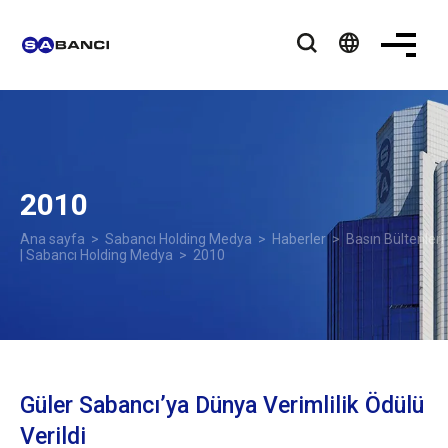
language
2010
Ana sayfa
>
Sabancı Holding Medya
>
Haberler
>
Basın Bültenleri
| Sabancı Holding Medya
> 2010
Güler Sabancı’ya Dünya Verimlilik Ödülü
Verildi