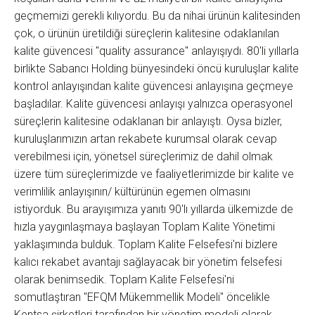
geçmemizi gerekli kılıyordu. Bu da nihai ürünün kalitesinden
çok, o ürünün üretildiği süreçlerin kalitesine odaklanılan
kalite güvencesi "quality assurance" anlayışıydı. 80'li yıllarla
birlikte Sabancı Holding bünyesindeki öncü kuruluşlar kalite
kontrol anlayışından kalite güvencesi anlayışına geçmeye
başladılar. Kalite güvencesi anlayışı yalnızca operasyonel
süreçlerin kalitesine odaklanan bir anlayıştı. Oysa bizler,
kuruluşlarımızın artan rekabete kurumsal olarak cevap
verebilmesi için, yönetsel süreçlerimiz de dahil olmak
üzere tüm süreçlerimizde ve faaliyetlerimizde bir kalite ve
verimlilik anlayışının/ kültürünün egemen olmasını
istiyorduk. Bu arayışımıza yanıtı 90'lı yıllarda ülkemizde de
hızla yaygınlaşmaya başlayan Toplam Kalite Yönetimi
yaklaşımında bulduk. Toplam Kalite Felsefesi'ni bizlere
kalıcı rekabet avantajı sağlayacak bir yönetim felsefesi
olarak benimsedik. Toplam Kalite Felsefesi'ni
somutlaştıran "EFQM Mükemmellik Modeli" öncelikle
Kentsa şirketleri tarafından bir yönetim modeli olarak