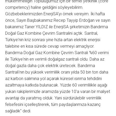
mükemmelliğin Topluluğumuz için bir temel yetkinlik (core
competency) haline geldiğini söyleyebilirim.
Gözbebeklerimizden EnerjiSA'yı örnek vereyim. İki hafta
önce, Sayın Başbakanımız Recep Tayyip Erdoğan ve sayın
bakanımız Taner YILDIZ ile EnerjiSA şirketimizin Bandırma
Doğal Gaz Kombine Çevrim Santralini açtık. Santral,
Türkiye'nin kriz sonrası yine hızla artan elektrik enerjisi
talebine en kısa sürede cevap vermeyi amaçlıyor.
Bandırma Doğal Gaz Kombine Çevrim Santrali %60 verimi
ile Türkiye'nin en verimli doğalgaz santrali oldu. Daha az
doğal gazla daha çok elektrik üretecek. Bandırma
Santrali'nın bu yüksek verimlilik oranı yılda 50 bin ton daha
az karbon salımına yol açarak küresel ısınma tehdidini
azaltmaya katkıda bulunacak. Yüzde 60 verimlilikle aşağı
yukarı rakiplerimizle aramızda yüzde 10'a varan bir maliyet
avantajı da yaratmış olduk. Yani sürdürülebilir verimlilik
felsefesini içselleştirerek, tüm paydaşlarımıza kazanç
sağladık" dedi.