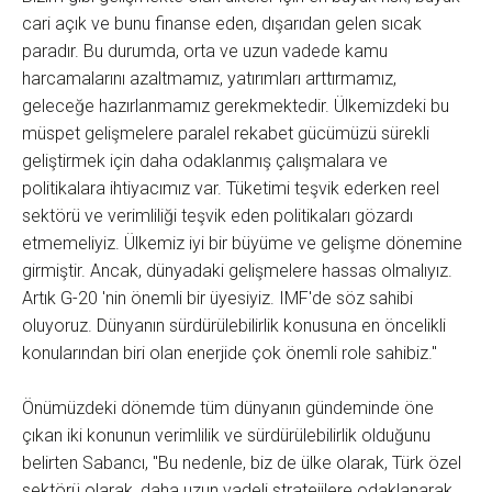
cari açık ve bunu finanse eden, dışarıdan gelen sıcak
paradır. Bu durumda, orta ve uzun vadede kamu
harcamalarını azaltmamız, yatırımları arttırmamız,
geleceğe hazırlanmamız gerekmektedir. Ülkemizdeki bu
müspet gelişmelere paralel rekabet gücümüzü sürekli
geliştirmek için daha odaklanmış çalışmalara ve
politikalara ihtiyacımız var. Tüketimi teşvik ederken reel
sektörü ve verimliliği teşvik eden politikaları gözardı
etmemeliyiz. Ülkemiz iyi bir büyüme ve gelişme dönemine
girmiştir. Ancak, dünyadaki gelişmelere hassas olmalıyız.
Artık G-20 'nin önemli bir üyesiyiz. IMF'de söz sahibi
oluyoruz. Dünyanın sürdürülebilirlik konusuna en öncelikli
konularından biri olan enerjide çok önemli role sahibiz."
Önümüzdeki dönemde tüm dünyanın gündeminde öne
çıkan iki konunun verimlilik ve sürdürülebilirlik olduğunu
belirten Sabancı, "Bu nedenle, biz de ülke olarak, Türk özel
sektörü olarak, daha uzun vadeli stratejilere odaklanarak,