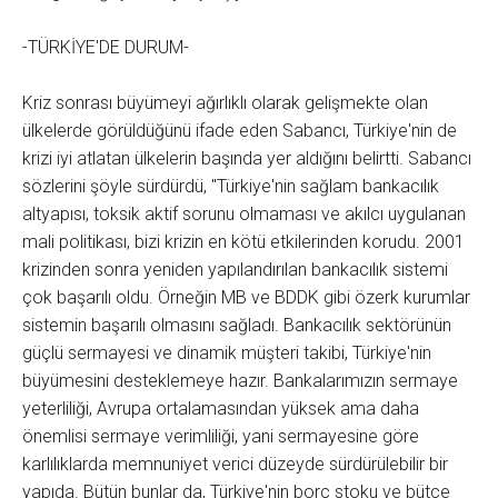
-TÜRKİYE'DE DURUM-
Kriz sonrası büyümeyi ağırlıklı olarak gelişmekte olan
ülkelerde görüldüğünü ifade eden Sabancı, Türkiye'nin de
krizi iyi atlatan ülkelerin başında yer aldığını belirtti. Sabancı
sözlerini şöyle sürdürdü, "Türkiye'nin sağlam bankacılık
altyapısı, toksik aktif sorunu olmaması ve akılcı uygulanan
mali politikası, bizi krizin en kötü etkilerinden korudu. 2001
krizinden sonra yeniden yapılandırılan bankacılık sistemi
çok başarılı oldu. Örneğin MB ve BDDK gibi özerk kurumlar
sistemin başarılı olmasını sağladı. Bankacılık sektörünün
güçlü sermayesi ve dinamik müşteri takibi, Türkiye'nin
büyümesini desteklemeye hazır. Bankalarımızın sermaye
yeterliliği, Avrupa ortalamasından yüksek ama daha
önemlisi sermaye verimliliği, yani sermayesine göre
karlılıklarda memnuniyet verici düzeyde sürdürülebilir bir
yapıda. Bütün bunlar da, Türkiye'nin borç stoku ve bütçe