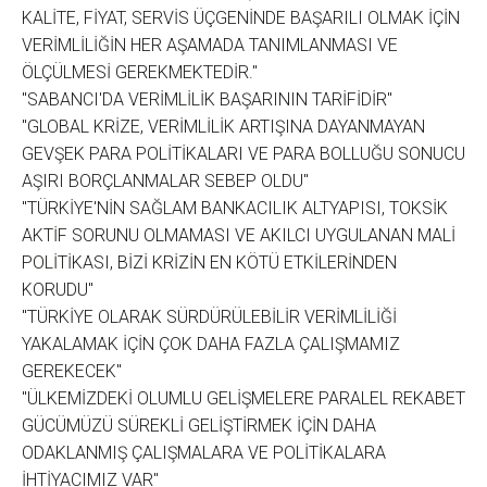
KALİTE, FİYAT, SERVİS ÜÇGENİNDE BAŞARILI OLMAK İÇİN
VERİMLİLİĞİN HER AŞAMADA TANIMLANMASI VE
ÖLÇÜLMESİ GEREKMEKTEDİR."
"SABANCI'DA VERİMLİLİK BAŞARININ TARİFİDİR"
"GLOBAL KRİZE, VERİMLİLİK ARTIŞINA DAYANMAYAN
GEVŞEK PARA POLİTİKALARI VE PARA BOLLUĞU SONUCU
AŞIRI BORÇLANMALAR SEBEP OLDU"
"TÜRKİYE'NİN SAĞLAM BANKACILIK ALTYAPISI, TOKSİK
AKTİF SORUNU OLMAMASI VE AKILCI UYGULANAN MALİ
POLİTİKASI, BİZİ KRİZİN EN KÖTÜ ETKİLERİNDEN
KORUDU"
"TÜRKİYE OLARAK SÜRDÜRÜLEBİLİR VERİMLİLİĞİ
YAKALAMAK İÇİN ÇOK DAHA FAZLA ÇALIŞMAMIZ
GEREKECEK"
"ÜLKEMİZDEKİ OLUMLU GELİŞMELERE PARALEL REKABET
GÜCÜMÜZÜ SÜREKLİ GELİŞTİRMEK İÇİN DAHA
ODAKLANMIŞ ÇALIŞMALARA VE POLİTİKALARA
İHTİYACIMIZ VAR"