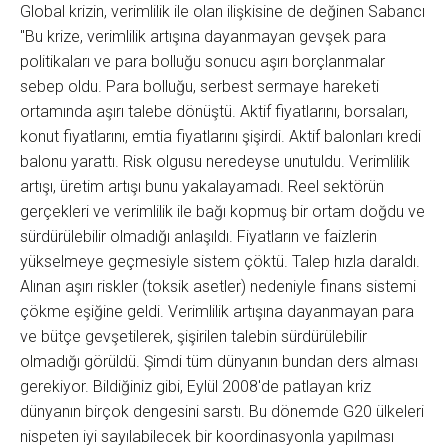
Global krizin, verimlilik ile olan ilişkisine de değinen Sabancı
"Bu krize, verimlilik artışına dayanmayan gevşek para
politikaları ve para bolluğu sonucu aşırı borçlanmalar
sebep oldu. Para bolluğu, serbest sermaye hareketi
ortamında aşırı talebe dönüştü. Aktif fiyatlarını, borsaları,
konut fiyatlarını, emtia fiyatlarını şişirdi. Aktif balonları kredi
balonu yarattı. Risk olgusu neredeyse unutuldu. Verimlilik
artışı, üretim artışı bunu yakalayamadı. Reel sektörün
gerçekleri ve verimlilik ile bağı kopmuş bir ortam doğdu ve
sürdürülebilir olmadığı anlaşıldı. Fiyatların ve faizlerin
yükselmeye geçmesiyle sistem çöktü. Talep hızla daraldı.
Alınan aşırı riskler (toksik asetler) nedeniyle finans sistemi
çökme eşiğine geldi. Verimlilik artışına dayanmayan para
ve bütçe gevşetilerek, şişirilen talebin sürdürülebilir
olmadığı görüldü. Şimdi tüm dünyanın bundan ders alması
gerekiyor. Bildiğiniz gibi, Eylül 2008'de patlayan kriz
dünyanın birçok dengesini sarstı. Bu dönemde G20 ülkeleri
nispeten iyi sayılabilecek bir koordinasyonla yapılması