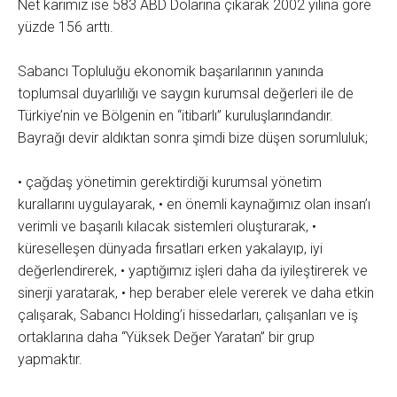
Net karımız ise 583 ABD Dolarına çıkarak 2002 yılına göre
yüzde 156 arttı.
Sabancı Topluluğu ekonomik başarılarının yanında
toplumsal duyarlılığı ve saygın kurumsal değerleri ile de
Türkiye’nin ve Bölgenin en “itibarlı” kuruluşlarındandır.
Bayrağı devir aldıktan sonra şimdi bize düşen sorumluluk;
• çağdaş yönetimin gerektirdiği kurumsal yönetim
kurallarını uygulayarak, • en önemli kaynağımız olan insan’ı
verimli ve başarılı kılacak sistemleri oluşturarak, •
küreselleşen dünyada fırsatları erken yakalayıp, iyi
değerlendirerek, • yaptığımız işleri daha da iyileştirerek ve
sinerji yaratarak, • hep beraber elele vererek ve daha etkin
çalışarak, Sabancı Holding’i hissedarları, çalışanları ve iş
ortaklarına daha “Yüksek Değer Yaratan” bir grup
yapmaktır.