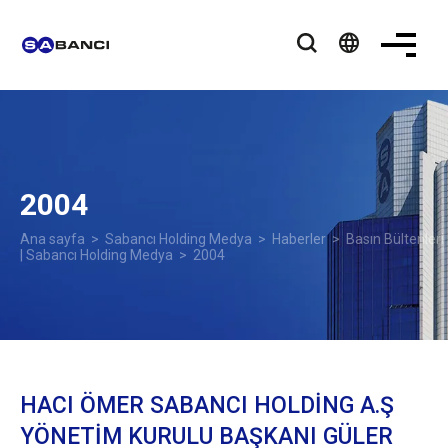
language
2004
Ana sayfa
>
Sabancı Holding Medya
>
Haberler
>
Basın Bültenleri
| Sabancı Holding Medya
> 2004
HACI ÖMER SABANCI HOLDİNG A.Ş
YÖNETİM KURULU BAŞKANI GÜLER