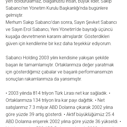
yeri doldurulamaz, olağanüstü insan, büyük lider, Sakıp
Sabancı’nın Yönetim Kurulu Başkanlığı’nda bugünlere
gelmiştir.
Merhum Sakıp Sabancı’dan sonra, Sayın Şevket Sabancı
ve Sayın Erol Sabancı, Yeni Yönetim’de bayrağı üçüncü
kuşağa devretmenin kararını almışlardır. Gösterdikleri
güven için kendilerine bir kez daha teşekkür ediyorum.
Sabancı Holding 2003 yılını kendisine yakışan şekilde
başarı ile tamamlamıştır. Ortaklarımıza değer yaratmak
için gösterdiğimiz çabalar ve başarılı performansımızın
sonuçları rakamlarımıza da yansımıştır.
• 2003 yılında 814 trilyon Türk Lirası net kar sağladık. •
Ortaklarımıza 134 trilyon lira kar payı dağıttık. • Net
satışlarımız 7.3 milyar ABD Dolarına çıkarak 2002 yılına
göre yüzde 39 artış gösterdi. • Aktif büyüklüğümüz 25.4
ABD Dolarına erişerek 2002 yılına göre yüzde 36 yükseldi. •