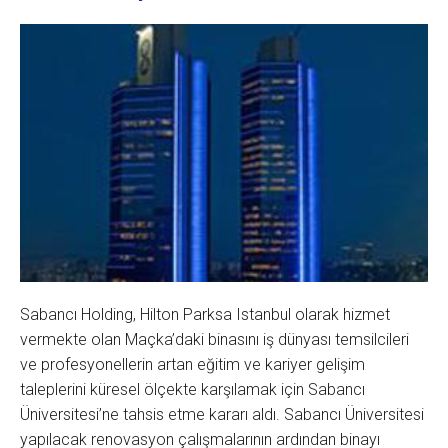
Sabancı Holding, Hilton Parksa Istanbul olarak hizmet
vermekte olan Maçka’daki binasını iş dünyası temsilcileri
ve profesyonellerin artan eğitim ve kariyer gelişim
taleplerini küresel ölçekte karşılamak için Sabancı
Üniversitesi’ne tahsis etme kararı aldı. Sabancı Üniversitesi
yapılacak renovasyon çalışmalarının ardından binayı