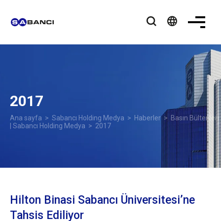
language
2017
Ana sayfa
>
Sabancı Holding Medya
>
Haberler
>
Basın Bültenleri
| Sabancı Holding Medya
> 2017
Hilton Binasi Sabancı Üniversitesi’ne
Tahsis Ediliyor