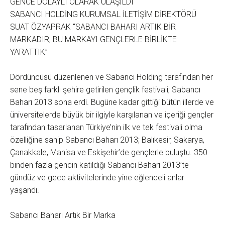
GENCE DOLAYLI OLARAK ULAŞILDI
SABANCI HOLDİNG KURUMSAL İLETİŞİM DİREKTÖRÜ
SUAT ÖZYAPRAK “SABANCI BAHARI ARTIK BİR
MARKADIR, BU MARKAYI GENÇLERLE BİRLİKTE
YARATTIK”
Dördüncüsü düzenlenen ve Sabancı Holding tarafından her
sene beş farklı şehire getirilen gençlik festivali; Sabancı
Baharı 2013 sona erdi. Bugüne kadar gittiği bütün illerde ve
üniversitelerde büyük bir ilgiyle karşılanan ve içeriği gençler
tarafından tasarlanan Türkiye’nin ilk ve tek festivali olma
özelliğine sahip Sabancı Baharı 2013; Balıkesir, Sakarya,
Çanakkale, Manisa ve Eskişehir’de gençlerle buluştu. 350
binden fazla gencin katıldığı Sabancı Baharı 2013’te
gündüz ve gece aktivitelerinde yine eğlenceli anlar
yaşandı.
Sabancı Baharı Artık Bir Marka