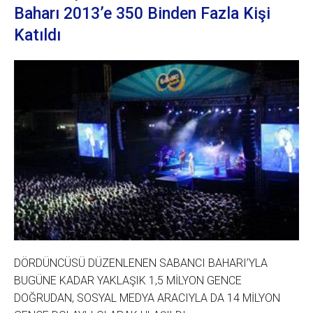
Baharı 2013’e 350 Binden Fazla Kişi
Katıldı
DÖRDÜNCÜSÜ DÜZENLENEN SABANCI BAHARI’YLA
BUGÜNE KADAR YAKLAŞIK 1,5 MİLYON GENCE
DOĞRUDAN, SOSYAL MEDYA ARACIYLA DA 14 MİLYON