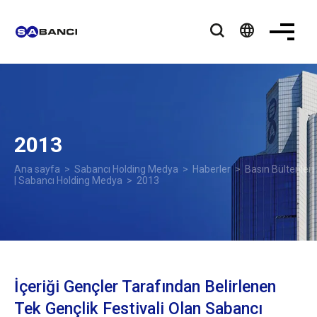
language
2013
Ana sayfa
>
Sabancı Holding Medya
>
Haberler
>
Basın Bültenleri
| Sabancı Holding Medya
> 2013
İçeriği Gençler Tarafından Belirlenen
Tek Gençlik Festivali Olan Sabancı