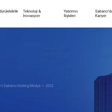
ürülebilirlik
Teknoloji &
Yatırımcı
Sabancı'd
İnovasyon
İlişkileri
Kariyer
ri | Sabancı Holding Medya
> 2022