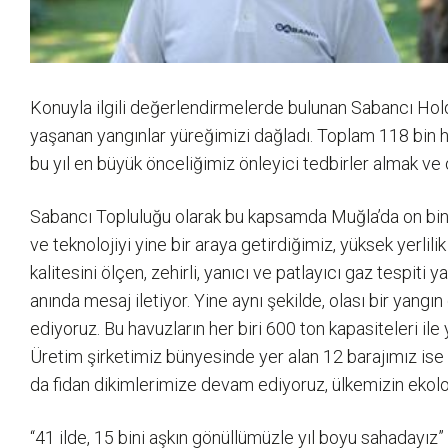
Konuyla ilgili değerlendirmelerde bulunan Sabancı Holdi
yaşanan yangınlar yüreğimizi dağladı. Toplam 118 bin hek
bu yıl en büyük önceliğimiz önleyici tedbirler almak ve
Sabancı Topluluğu olarak bu kapsamda Muğla’da on binler
ve teknolojiyi yine bir araya getirdiğimiz, yüksek yerli
kalitesini ölçen, zehirli, yanıcı ve patlayıcı gaz tespiti
anında mesaj iletiyor. Yine aynı şekilde, olası bir yan
ediyoruz. Bu havuzların her biri 600 ton kapasiteleri il
Üretim şirketimiz bünyesinde yer alan 12 barajımız ise 
da fidan dikimlerimize devam ediyoruz, ülkemizin ekolojik
“41 ilde, 15 bini aşkın gönüllümüzle yıl boyu sahadayız”