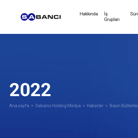
Hakkında
İş
Sürd
Grupları
2022
Ana sayfa
>
Sabancı Holding Medya
>
Haberler
>
Basın Bültenle