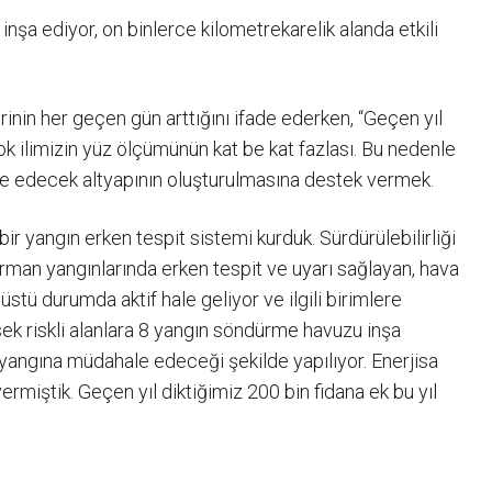
nşa ediyor, on binlerce kilometrekarelik alanda etkili
inin her geçen gün arttığını ifade ederken, “Geçen yıl
ok ilimizin yüz ölçümünün kat be kat fazlası. Bu nedenle
ale edecek altyapının oluşturulmasına destek vermek.
r yangın erken tespit sistemi kurduk. Sürdürülebilirliği
 Orman yangınlarında erken tespit ve uyarı sağlayan, hava
nüstü durumda aktif hale geliyor ve ilgili birimlere
sek riskli alanlara 8 yangın söndürme havuzu inşa
p yangına müdahale edeceği şekilde yapılıyor. Enerjisa
miştik. Geçen yıl diktiğimiz 200 bin fidana ek bu yıl