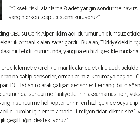
“Yüksek riskli alanlarda 8 adet yangın söndürme havuzu i
yangın erken tespit sistemi kuruyoruz”
ng CEO’su Cenk Alper, iklim acil durumunun olumsuz etkiler
tarlık ormanlık alan zarar gördü. Bu alan, Türkiye’deki birç
 olası bir tehdit durumunda, yangına en hızlı şekilde müdah
ce kilometrekarelik ormanlık alanda etkili olacak şekilde bi
lik oranına sahip sensörler, ormanlarımızı korumaya başladı.
 yapan IOT tabanlı olarak çalışan sensörler herhangi bir olağa
gın durumunda, söndürme faaliyetlerinin aksamaması için, yük
e yangın söndürme helikopterlerinin en hızlı şekilde suyu alı
acil durumlar için emre amade. 1 milyon fidan dikme sözü ver
 çeşitliliğini destekliyoruz.”