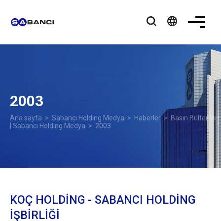
language
2003
Ana sayfa
>
Sabancı Holding Medya
>
Haberler
>
Basın Bültenleri
| Sabancı Holding Medya
> 2003
KOÇ HOLDİNG - SABANCI HOLDİNG
İŞBİRLİĞİ