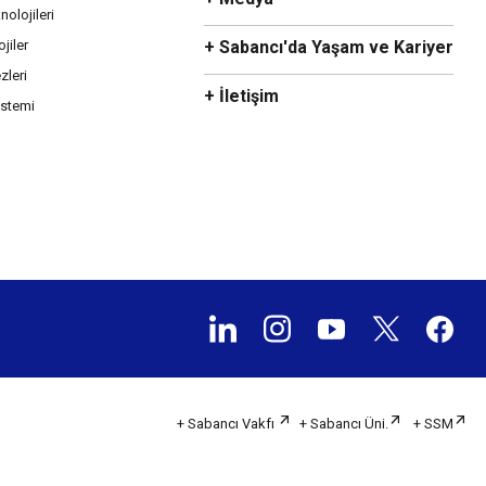
olojileri
ojiler
+ Sabancı'da Yaşam ve Kariyer
zleri
+ İletişim
istemi
+ Sabancı Vakfı
+ Sabancı Üni.
+ SSM