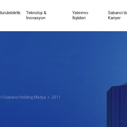
ürülebilirlik
Teknoloji &
Yatırımcı
Sabancı'd
İnovasyon
İlişkileri
Kariyer
ri | Sabancı Holding Medya
> 2011