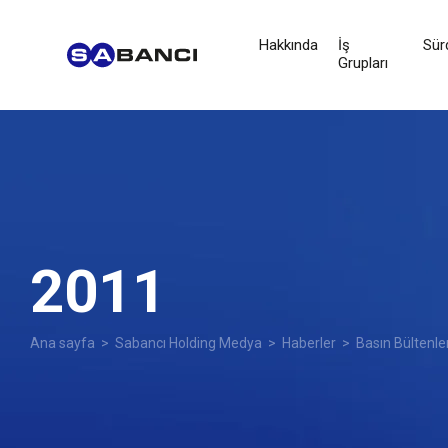
Hakkında
İş
Sürd
Grupları
2011
Ana sayfa
>
Sabancı Holding Medya
>
Haberler
>
Basın Bültenle