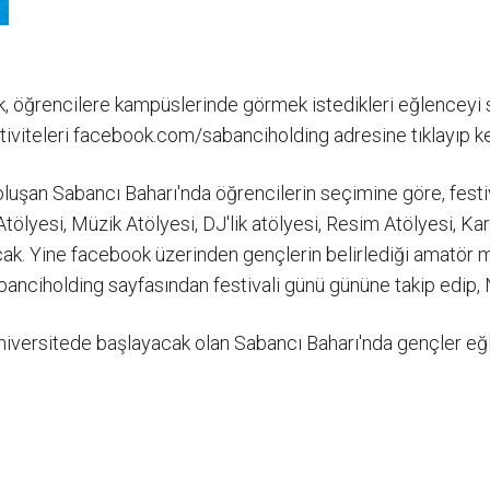
ak, öğrencilere kampüslerinde görmek istedikleri eğlenceyi
tiviteleri facebook.com/sabanciholding adresine tıklayıp kend
oluşan Sabancı Baharı'nda öğrencilerin seçimine göre, fest
Atölyesi, Müzik Atölyesi, DJ'lik atölyesi, Resim Atölyesi, K
acak. Yine facebook üzerinden gençlerin belirlediği amatör 
ciholding sayfasından festivali günü gününe takip edip, Nil
üniversitede başlayacak olan Sabancı Baharı'nda gençler eğle